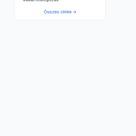
Összes címke →
😍 LifePress