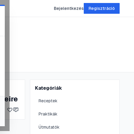
Bejelentkezés
Regisztráció
Kategóriák
yeire
Receptek
Praktikák
Útmutatók