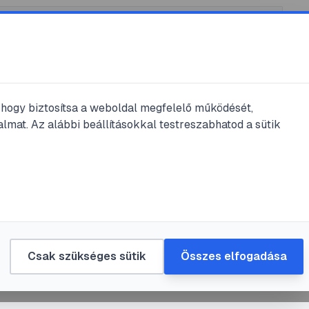
, hogy biztosítsa a weboldal megfelelő működését,
lmat. Az alábbi beállításokkal testreszabhatod a sütik
forradalom előzményei
#
a hazafi
#
Nagy Imre
#
Rákosi Mátyás
kezés az 1956-os forradalom előzmén
orka
•
2011. szept. 10.
•
1
perc olvasás
Csak szükséges sütik
Összes elfogadása