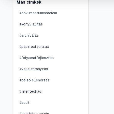
Más címkék
#
dokumentumvédelem
#
könyvjavítás
#
archíválás
#
papírrestaurálás
#
folyamatfejlesztés
#
vállalatirányítás
#
belső ellenőrzés
#
jelentésírás
#
audit
#
adatfeldolgozás