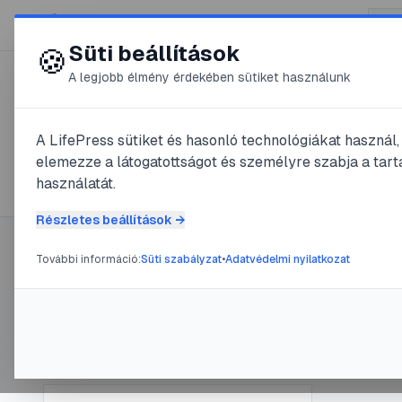
😍 LifePress
Süti beállítások
🍪
A legjobb élmény érdekében sütiket használunk
← Összes címke
🏷️
#
Nagy Imre
A LifePress sütiket és hasonló technológiákat használ
elemezze a látogatottságot és személyre szabja a tarta
1
cikk található ezzel a címkével
használatát.
Részletes beállítások →
További információ:
Süti szabályzat
•
Adatvédelmi nyilatkozat
Címke információ
#
1956-os 
Emlé
Név:
Nagy Imre
Cikkek száma:
1
@
und
Slug:
nagy-imre