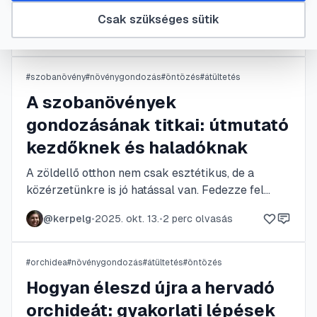
virágaival és légtisztító képességével az egyik
Csak szükséges sütik
legkedveltebb szobanövény. Megfelelő
@
oldbubuci
•
2025. okt. 13.
•
3
perc olvasás
gondoskodással, a fényviszonyok, az öntözés és a
tápanyagellátás egyensúlyának megteremtésével
éveken át otthonunk dísze lehet. Ismerje meg a
#
szobanövény
#
növénygondozás
#
öntözés
#
átültetés
sikeres nevelésének titkait, hogy növénye
A szobanövények
egészséges és virágzó maradjon.
gondozásának titkai: útmutató
kezdőknek és haladóknak
A zöldellő otthon nem csak esztétikus, de a
közérzetünkre is jó hatással van. Fedezze fel
azokat az alapvető lépéseket és bevált
@
kerpelg
•
2025. okt. 13.
•
2
perc olvasás
praktikákat, amelyekkel szobanövényei
egészségesek és életerősek maradnak, elkerülve
a leggyakoribb buktatókat.
#
orchidea
#
növénygondozás
#
átültetés
#
öntözés
Hogyan éleszd újra a hervadó
orchideát: gyakorlati lépések