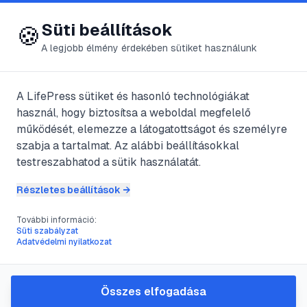
😍 LifePress
Bejelentkezés
Süti beállítások
🍪
A legjobb élmény érdekében sütiket használunk
← Összes címke
🏷️
#
növénygondozás
A LifePress sütiket és hasonló technológiákat
használ, hogy biztosítsa a weboldal megfelelő
működését, elemezze a látogatottságot és személyre
5
cikk található ezzel a címkével
szabja a tartalmat. Az alábbi beállításokkal
testreszabhatod a sütik használatát.
Részletes beállítások →
#
vitorlavirág
#
spathiphyllum
#
szobanövény
#
növénygondozás
További információ:
A vitorlavirág gondozása:
Süti szabályzat
Adatvédelmi nyilatkozat
útmutató a dús lombozatért és
a bőséges virágzásért
Összes elfogadása
A vitorlavirág, vagy Spathiphyllum, elegáns fehér