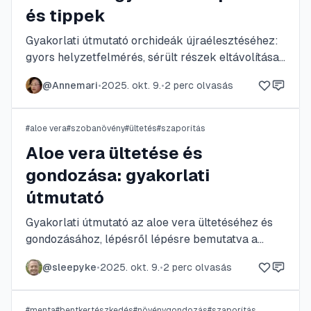
és tippek
Gyakorlati útmutató orchideák újraélesztéséhez:
gyors helyzetfelmérés, sérült részek eltávolítása,
átültetés megfelelő közegbe, öntözési és
@
Annemari
•
2025. okt. 9.
•
2
perc olvasás
tápanyag-adagolási tippek, valamint fény- és
páratartalom-kezelés. Konkrét lépések,
sterilizálási javaslatok és példák segítik a
#
aloe vera
#
szobanövény
#
ültetés
#
szaporítás
gyógyulást.
Aloe vera ültetése és
gondozása: gyakorlati
útmutató
Gyakorlati útmutató az aloe vera ültetéséhez és
gondozásához, lépésről lépésre bemutatva a
megfelelő cserep- és talajválasztást, öntözési
@
sleepyke
•
2025. okt. 9.
•
2
perc olvasás
ritmust, szaporítást és a leggyakoribb problémák
megoldását. Konkrét arányokat, ültetési és
szaporítási tippeket, valamint karbantartási
#
menta
#
bentkertészkedés
#
növénygondozás
#
szaporítás