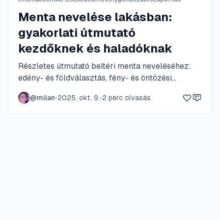
checklistet tartalmaz a sikeres neveléshez.
Menta nevelése lakásban:
gyakorlati útmutató
kezdőknek és haladóknak
Részletes útmutató beltéri menta neveléséhez:
edény- és földválasztás, fény- és öntözési
igények, metszés, trágyázás, szaporítás
@
milan
•
2025. okt. 9.
•
2
perc olvasás
dugványról, valamint kártevőkezelés és tárolási
tippek. Gyakorlati lépések, heti rutin és
receptötletek segítik a folyamatos, egészséges
hozamot.