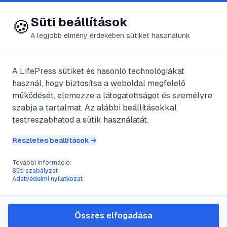
😍 LifePress
Bejelentkezés
Süti beállítások
🍪
A legjobb élmény érdekében sütiket használunk
← Összes címke
🏷️
#
nunchaku
A LifePress sütiket és hasonló technológiákat
használ, hogy biztosítsa a weboldal megfelelő
működését, elemezze a látogatottságot és személyre
1
cikk található ezzel a címkével
szabja a tartalmat. Az alábbi beállításokkal
testreszabhatod a sütik használatát.
Részletes beállítások →
#
harcművészet
#
biztonság
#
edzés
#
nunchaku
További információ:
Nunchaku: biztonságos
Süti szabályzat
Adatvédelmi nyilatkozat
gyakorlás, jogi tudnivalók és
kezdő tippek
Összes elfogadása
A cikk a nunchaku-val kapcsolatos biztonságos