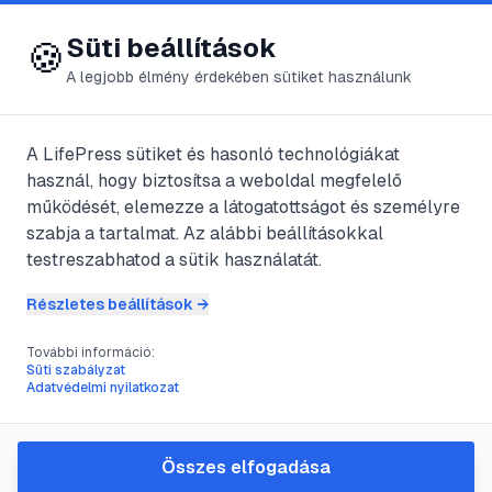
😍 LifePress
Bejelentkezés
Süti beállítások
🍪
A legjobb élmény érdekében sütiket használunk
← Összes címke
🏷️
#
orvosi konzultáció
A LifePress sütiket és hasonló technológiákat
használ, hogy biztosítsa a weboldal megfelelő
működését, elemezze a látogatottságot és személyre
1
cikk található ezzel a címkével
szabja a tartalmat. Az alábbi beállításokkal
testreszabhatod a sütik használatát.
Részletes beállítások →
#
szorongás
#
pánikbetegség
#
Xanax
#
mentális egészség
További információ:
Hogyan beszéljünk az orvossal
Süti szabályzat
Adatvédelmi nyilatkozat
a szorongás kezeléséről és a
Xanax felírásáról
Összes elfogadása
Súlyos szorongással vagy pánikrohamokkal