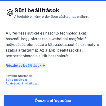
😍 LifePress
Bejelentkezés
Süti beállítások
🍪
A legjobb élmény érdekében sütiket használunk
← Összes címke
🏷️
#
pénzügyi tervezés
A LifePress sütiket és hasonló technológiákat
használ, hogy biztosítsa a weboldal megfelelő
működését, elemezze a látogatottságot és személyre
2
cikk található ezzel a címkével
szabja a tartalmat. Az alábbi beállításokkal
testreszabhatod a sütik használatát.
Részletes beállítások →
#
családi költségvetés
#
pénzügyi tervezés
#
megtakarítás
#
pénzügyi tudatosság
További információ:
Süti szabályzat
A családi pénzügyek hatékony
Adatvédelmi nyilatkozat
kezelése: útmutató a pénzügyi
stabilitáshoz
Összes elfogadása
A közös kassza kezelése komoly kihívást