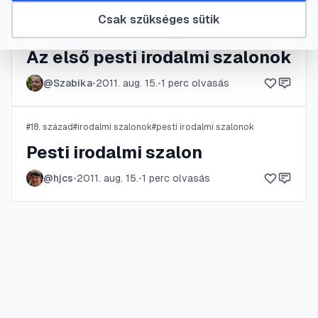
Csak szükséges sütik
#
18. század
#
irodalmi szalonok
#
pesti irodalmi szalonok
Az első pesti irodalmi szalonok
@
Szabika
•
2011. aug. 15.
•
1
perc olvasás
#
18. század
#
irodalmi szalonok
#
pesti irodalmi szalonok
Pesti irodalmi szalon
@
hjcs
•
2011. aug. 15.
•
1
perc olvasás