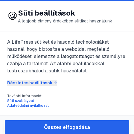
😍 LifePress
Bejelentkezés
Süti beállítások
🍪
A legjobb élmény érdekében sütiket használunk
← Összes címke
#
pesti irodalmi
A LifePress sütiket és hasonló technológiákat
🏷️
használ, hogy biztosítsa a weboldal megfelelő
szalonok
működését, elemezze a látogatottságot és személyre
szabja a tartalmat. Az alábbi beállításokkal
3
cikk található ezzel a címkével
testreszabhatod a sütik használatát.
Részletes beállítások →
További információ:
#
18. század
#
irodalmi szalonok
#
pesti irodalmi szalonok
Süti szabályzat
Adatvédelmi nyilatkozat
Az irodalmi szalonok létrejötte
Magyarországon
Összes elfogadása
@
PeterPan
•
2011. aug. 15.
•
1
perc olvasás