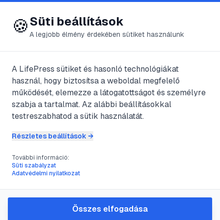
😍 LifePress
Bejelentkezés
Süti beállítások
🍪
A legjobb élmény érdekében sütiket használunk
← Összes címke
🏷️
#
poltergeist
A LifePress sütiket és hasonló technológiákat
használ, hogy biztosítsa a weboldal megfelelő
működését, elemezze a látogatottságot és személyre
1
cikk található ezzel a címkével
szabja a tartalmat. Az alábbi beállításokkal
testreszabhatod a sütik használatát.
Részletes beállítások →
#
ezotéria
#
kopogó szellem
#
misztikum
#
poltergeist
További információ:
Kopogó szellem
Süti szabályzat
Adatvédelmi nyilatkozat
@
Tomitomi
•
2023. aug. 29.
•
1
perc olvasás
Összes elfogadása