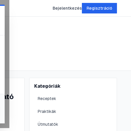
Bejelentkezés
Regisztráció
Kategóriák
tató
Receptek
Praktikák
ó
Útmutatók
iztosan