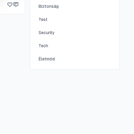
stbeszéd
Biztonság
Test
Security
Tech
Életmód