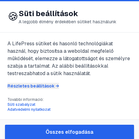
😍 LifePress
Bejelentkezés
Süti beállítások
🍪
A legjobb élmény érdekében sütiket használunk
← Összes címke
🏷️
#
Prick-teszt
A LifePress sütiket és hasonló technológiákat
használ, hogy biztosítsa a weboldal megfelelő
működését, elemezze a látogatottságot és személyre
1
cikk található ezzel a címkével
szabja a tartalmat. Az alábbi beállításokkal
testreszabhatod a sütik használatát.
Részletes beállítások →
#
bőrkiütés
#
felismerés
#
Prick-teszt
#
tünetek
További információ:
Allergia vizsgálat vérből
Süti szabályzat
Adatvédelmi nyilatkozat
@
daisy392
•
2025. aug. 7.
•
1
perc olvasás
Összes elfogadása