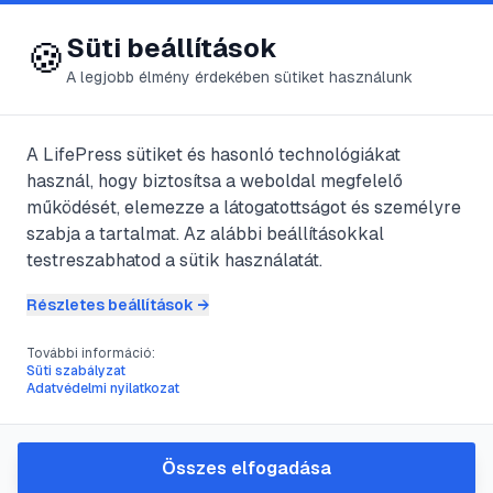
😍 LifePress
Bejelentkezés
Süti beállítások
🍪
A legjobb élmény érdekében sütiket használunk
← Összes címke
🏷️
#
ruhafestés
A LifePress sütiket és hasonló technológiákat
használ, hogy biztosítsa a weboldal megfelelő
működését, elemezze a látogatottságot és személyre
1
cikk található ezzel a címkével
szabja a tartalmat. Az alábbi beállításokkal
testreszabhatod a sütik használatát.
Részletes beállítások →
#
textilfestés
#
színrögzítés
#
csináld magad
#
ruhafestés
További információ:
A festett textíliák színének
Süti szabályzat
Adatvédelmi nyilatkozat
rögzítése: útmutató a tartós
eredményért
Összes elfogadása
Ez a cikk részletesen bemutatja, hogyan