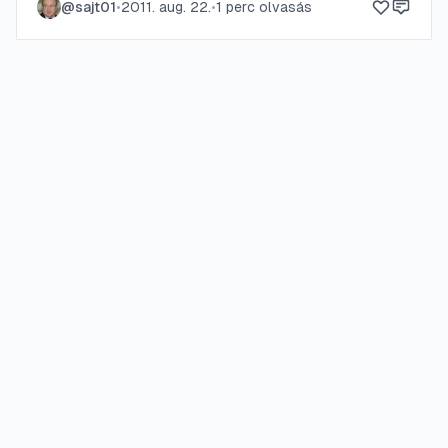
@
sajt01
•
2011. aug. 22.
•
1
perc olvasás