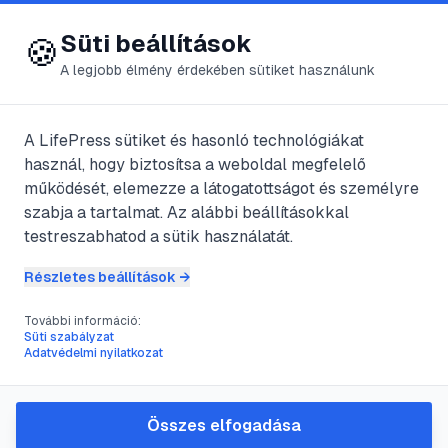
😍 LifePress
Bejelentkezés
Süti beállítások
🍪
A legjobb élmény érdekében sütiket használunk
← Összes címke
🏷️
#
sci-fi
A LifePress sütiket és hasonló technológiákat
használ, hogy biztosítsa a weboldal megfelelő
működését, elemezze a látogatottságot és személyre
5
cikk található ezzel a címkével
szabja a tartalmat. Az alábbi beállításokkal
testreszabhatod a sütik használatát.
Részletes beállítások →
#
2011 filmbemutatók
#
film
#
idei filmek
#
sci-fi
További információ:
Pap / Priest
Süti szabályzat
Adatvédelmi nyilatkozat
@
spud
•
2023. jan. 29.
•
1
perc olvasás
Összes elfogadása
#
állatos film
#
fantazy
#
film
#
kikapcsolódás