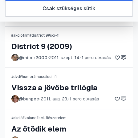
Vasököl
Csak szükséges sütik
@
NomenNesciod
•
2011. okt. 11.
•
1
perc olvasás
#
akciófilm
#
district 9
#
sci-fi
District 9 (2009)
@
mimir2000
•
2011. szept. 14.
•
1
perc olvasás
#
dvd
#
humor
#
mese
#
sci-fi
Vissza a jövőbe trilógia
@
bungee
•
2011. aug. 23.
•
1
perc olvasás
#
akció
#
kaland
#
sci-fi
#
szerelem
Az ötödik elem