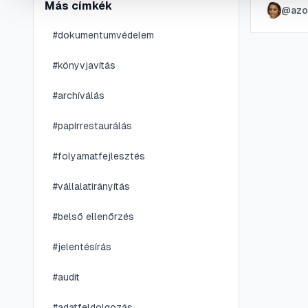
Más címkék
@
azo
techniká
#
dokumentumvédelem
#
könyvjavítás
#
archíválás
#
papírrestaurálás
#
folyamatfejlesztés
#
vállalatirányítás
#
belső ellenőrzés
#
jelentésírás
#
audit
#
adatfeldolgozás