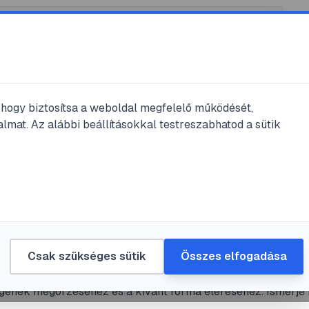
, hogy biztosítsa a weboldal megfelelő működését,
lmat. Az alábbi beállításokkal testreszabhatod a sütik
ggy
#
metszés
#
sövény
#
kertészet
bérmeggy metszése: útmutató a dús 
zséges sövényért
Csak szükséges sütik
Összes elfogadása
meggy (Prunus laurocerasus) metszése kulcsfontosságú a 
gének megőrzéséhez és a kívánt forma eléréséhez. Ismerje
dőzítést, a szükséges eszközöket és a különböző metszési