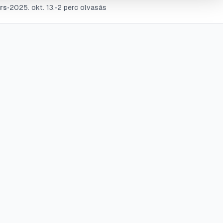
rs
•
2025. okt. 13.
•
2
perc olvasás
kat, hogy sövénye vagy bokra évről évre sűrű és életerős le