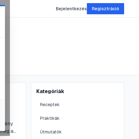
Bejelentkezés
Regisztráció
Kategóriák
és
Receptek
Praktikák
növény
 meg a
Útmutatók