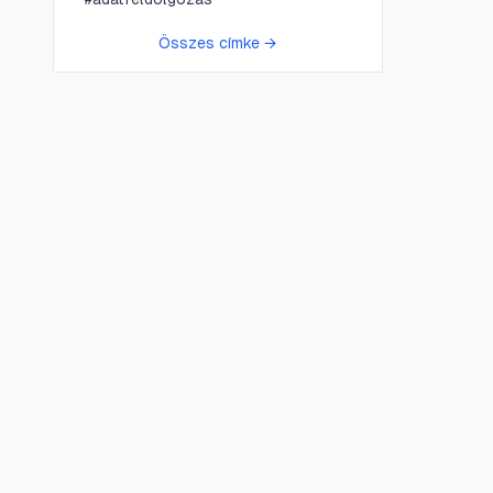
Összes címke →
😍 LifePress