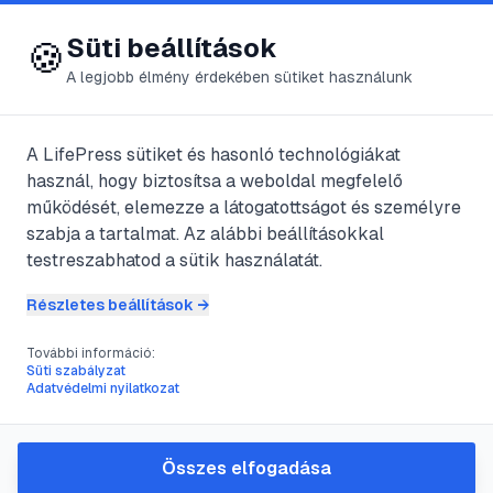
😍 LifePress
Bejelentkezés
Süti beállítások
🍪
A legjobb élmény érdekében sütiket használunk
← Összes címke
🏷️
#
takácsatka
A LifePress sütiket és hasonló technológiákat
használ, hogy biztosítsa a weboldal megfelelő
működését, elemezze a látogatottságot és személyre
1
cikk található ezzel a címkével
szabja a tartalmat. Az alábbi beállításokkal
testreszabhatod a sütik használatát.
Részletes beállítások →
#
biokertészet
#
kártevővédelem
#
takácsatka
#
szobanövényápolás
További információ:
Süti szabályzat
Vörös takácsatkák elleni
Adatvédelmi nyilatkozat
védekezés bio módszerekkel:
lépésről lépésre
Összes elfogadása
A vörös takácsatkák ellen a legjobb stratégia a