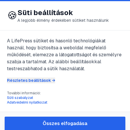
😍 LifePress
Bejelentkezés
Süti beállítások
🍪
A legjobb élmény érdekében sütiket használunk
← Összes címke
🏷️
#
tanársegéd
A LifePress sütiket és hasonló technológiákat
használ, hogy biztosítsa a weboldal megfelelő
működését, elemezze a látogatottságot és személyre
1
cikk található ezzel a címkével
szabja a tartalmat. Az alábbi beállításokkal
testreszabhatod a sütik használatát.
Részletes beállítások →
#
tanársegéd
#
oktatás
#
pedagógia
#
karrier
További információ:
Hogyan legyél kiemelkedő
Süti szabályzat
Adatvédelmi nyilatkozat
tanársegéd: gyakorlati
útmutató
Összes elfogadása
A tanársegédi szerep sokkal több, mint egyszerű