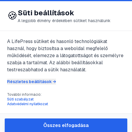
😍 LifePress
Bejelentkezés
Süti beállítások
🍪
A legjobb élmény érdekében sütiket használunk
← Összes címke
🏷️
#
táv
A LifePress sütiket és hasonló technológiákat
használ, hogy biztosítsa a weboldal megfelelő
működését, elemezze a látogatottságot és személyre
1
cikk található ezzel a címkével
szabja a tartalmat. Az alábbi beállításokkal
testreszabhatod a sütik használatát.
Részletes beállítások →
#
hiány
#
kötöttség
#
szerelem
#
táv
További információ:
Kötöttségben, szabadon???
Süti szabályzat
Adatvédelmi nyilatkozat
@
VgnerFerenc
•
2024. nov. 13.
•
1
perc olvasás
Összes elfogadása