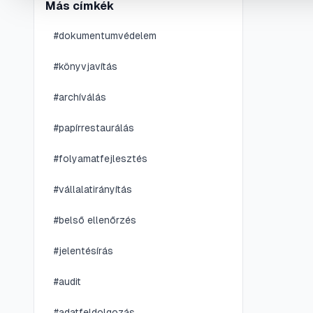
Más címkék
#
dokumentumvédelem
#
könyvjavítás
#
archíválás
#
papírrestaurálás
#
folyamatfejlesztés
#
vállalatirányítás
#
belső ellenőrzés
#
jelentésírás
#
audit
#
adatfeldolgozás