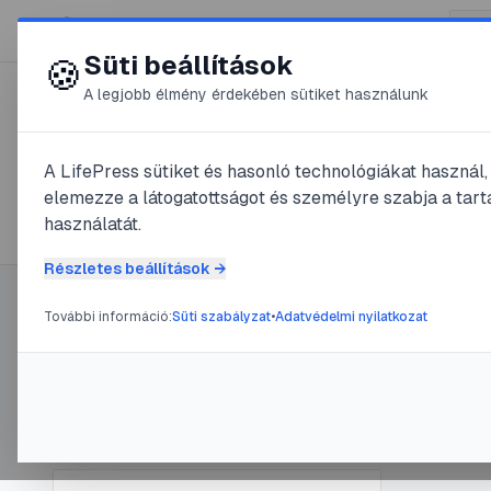
😍 LifePress
Süti beállítások
🍪
A legjobb élmény érdekében sütiket használunk
← Összes címke
🏷️
#
terhességmegszak
A LifePress sütiket és hasonló technológiákat használ
elemezze a látogatottságot és személyre szabja a tarta
1
cikk található ezzel a címkével
használatát.
Részletes beállítások →
További információ:
Süti szabályzat
•
Adatvédelmi nyilatkozat
Címke információ
#
abortusz
Abor
Név:
terhességmegszakítás
Cikkek száma:
1
@
old
Slug:
terhessegmegszakitas