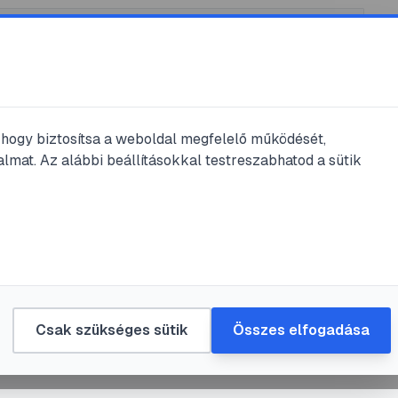
ítás
, hogy biztosítsa a weboldal megfelelő működését,
lmat. Az alábbi beállításokkal testreszabhatod a sütik
#
fogamzásgátlás
#
műtét
#
terhességmegszakítás
tusz
skool
•
2024. dec. 25.
•
1
perc olvasás
Csak szükséges sütik
Összes elfogadása