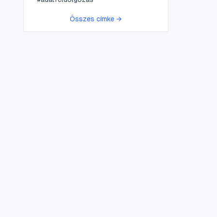
Összes címke →
😍 LifePress