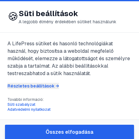
😍 LifePress
Bejelentkezés
Süti beállítások
🍪
A legjobb élmény érdekében sütiket használunk
← Összes címke
🏷️
#
testvéri kapcsolat
A LifePress sütiket és hasonló technológiákat
használ, hogy biztosítsa a weboldal megfelelő
működését, elemezze a látogatottságot és személyre
1
cikk található ezzel a címkével
szabja a tartalmat. Az alábbi beállításokkal
testreszabhatod a sütik használatát.
Részletes beállítások →
#
testvéri kapcsolat
#
családi kötelékek
#
kedvesség
#
kommunikáció
További információ:
Süti szabályzat
Hogyan ápold a testvéri
Adatvédelmi nyilatkozat
kapcsolatot: útmutató a
kedvességhez a
Összes elfogadása
lánytestvéreddel