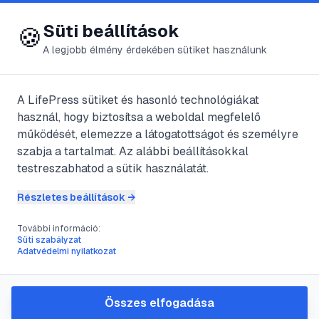
😍 LifePress
Bejelentkezés
Süti beállítások
🍪
A legjobb élmény érdekében sütiket használunk
← Összes címke
🏷️
#
The Loved Ones
A LifePress sütiket és hasonló technológiákat
használ, hogy biztosítsa a weboldal megfelelő
működését, elemezze a látogatottságot és személyre
1
cikk található ezzel a címkével
szabja a tartalmat. Az alábbi beállításokkal
testreszabhatod a sütik használatát.
Részletes beállítások →
#
2009
#
horrorfilm
#
The Loved Ones
További információ:
The Loved Ones (2009)
Süti szabályzat
Adatvédelmi nyilatkozat
@
KalmarIstvan
•
2011. aug. 15.
•
1
perc olvasás
Összes elfogadása