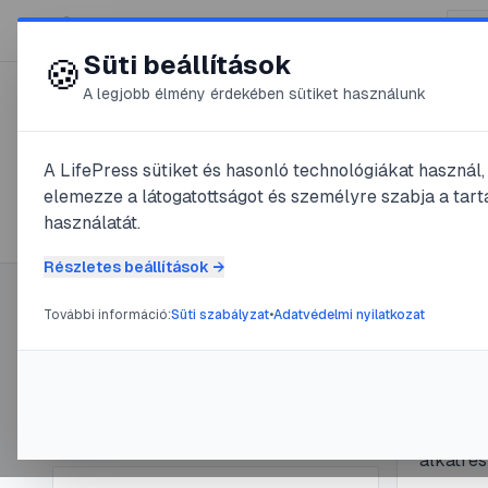
😍 LifePress
Süti beállítások
🍪
A legjobb élmény érdekében sütiket használunk
← Összes címke
🏷️
#
trambulin
A LifePress sütiket és hasonló technológiákat használ
elemezze a látogatottságot és személyre szabja a tarta
1
cikk található ezzel a címkével
használatát.
Részletes beállítások →
További információ:
Süti szabályzat
•
Adatvédelmi nyilatkozat
Címke információ
#
trambulin
Tramb
Név:
trambulin
Cikkek száma:
1
bizto
Slug:
trambulin
Részlete
alkatrés
rögzítés