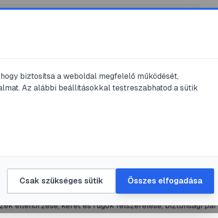
, hogy biztosítsa a weboldal megfelelő működését,
lmat. Az alábbi beállításokkal testreszabhatod a sütik
#
kert
#
biztonság
#
szerelés
ulin telepítése lépésről lépésre:
nságos és stabil szerelés
Csak szükséges sütik
Összes elfogadása
s, gyakorlati útmutató trambulin telepítéséhez: helyszínvála
zek ellenőrzése, keret és rugók felszerelése, biztonsági pár
 és karbantartás. Tartalmaz konkrét lépéseket, tippeket és 