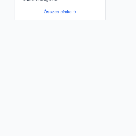
Összes címke →
😍 LifePress