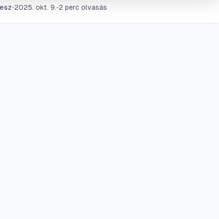
esz
•
2025. okt. 9.
•
2
perc olvasás
goldásait.