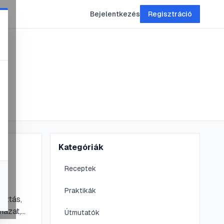
Bejelentkezés
Regisztráció
Kategóriák
Receptek
Praktikák
sztás,
názat,
Útmutatók
gyakori