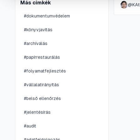
Más címkék
@
KAt
hibák me
#
dokumentumvédelem
#
könyvjavítás
#
archíválás
#
papírrestaurálás
#
folyamatfejlesztés
#
vállalatirányítás
#
belső ellenőrzés
#
jelentésírás
#
audit
#
adatfeldolgozás