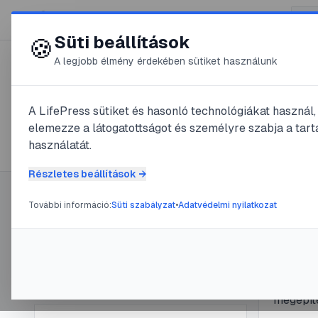
😍 LifePress
Süti beállítások
🍪
A legjobb élmény érdekében sütiket használunk
← Összes címke
🏷️
#
útvonalépítés
A LifePress sütiket és hasonló technológiákat használ
elemezze a látogatottságot és személyre szabja a tarta
1
cikk található ezzel a címkével
használatát.
Részletes beállítások →
További információ:
Süti szabályzat
•
Adatvédelmi nyilatkozat
Címke információ
#
mászófal 
Házil
Név:
útvonalépítés
Cikkek száma:
1
lépés
Slug:
utvonalepites
Részlet
megépíté
biztonsá