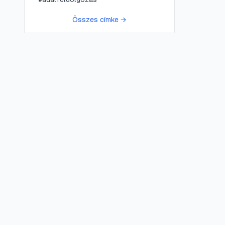
Összes címke →
😍 LifePress