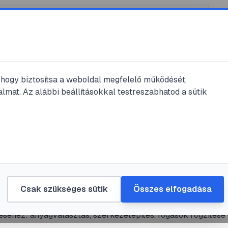
, hogy biztosítsa a weboldal megfelelő működését,
lmat. Az alábbi beállításokkal testreszabhatod a sütik
építés
#
DIY
#
biztonság
#
útvonalépítés
ag készíthető falmászófal lépésről
re: tervezés, építés, biztonság
Csak szükséges sütik
Összes elfogadása
es útmutató otthoni falmászófal megtervezéséhez és
séhez: anyagválasztás, szerkezetépítés, fogások rögzítése
gi intézkedések. Gyakorlati példák, konkrét méretek és