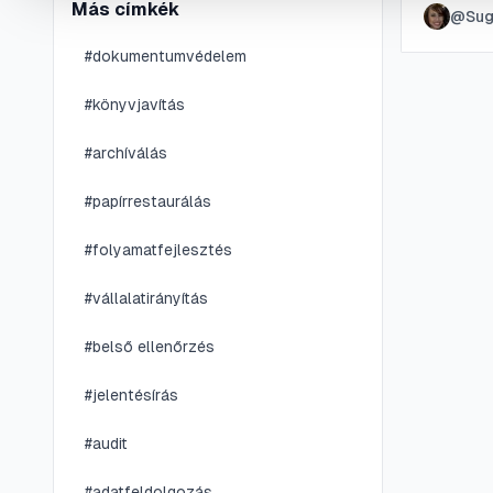
Más címkék
@
Su
karbanta
#
dokumentumvédelem
#
könyvjavítás
#
archíválás
#
papírrestaurálás
#
folyamatfejlesztés
#
vállalatirányítás
#
belső ellenőrzés
#
jelentésírás
#
audit
#
adatfeldolgozás