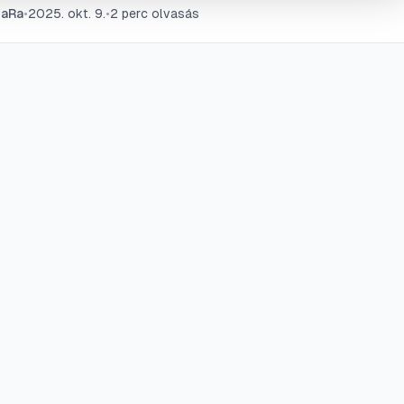
gaRa
•
2025. okt. 9.
•
2
perc olvasás
rtási tippek segítik a kivitelezést.