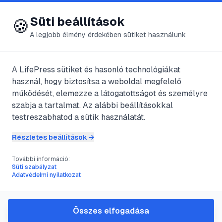
😍 LifePress
Bejelentkezés
Süti beállítások
🍪
A legjobb élmény érdekében sütiket használunk
← Összes címke
🏷️
#
végtagok
A LifePress sütiket és hasonló technológiákat
használ, hogy biztosítsa a weboldal megfelelő
működését, elemezze a látogatottságot és személyre
2
cikk található ezzel a címkével
szabja a tartalmat. Az alábbi beállításokkal
testreszabhatod a sütik használatát.
Részletes beállítások →
#
betegség
#
fagyás
#
hideg
#
végtagok
További információ:
Fagyás
Süti szabályzat
Adatvédelmi nyilatkozat
2022. szept.
1
perc
@
hmwiqdm644
•
•
25.
olvasás
Összes elfogadása
#
fájdalom
#
sérülés
#
törés
#
végtagok