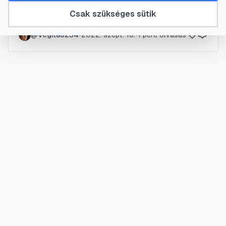
Csak szükséges sütik
Csonttörés
@
Vegita6234
•
2022. szept. 16.
•
1
perc olvasás