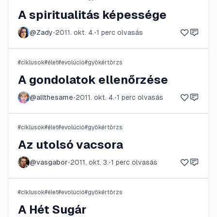
A spiritualitás képessége
@
Zady
•
2011. okt. 4.
•
1
perc olvasás
#
ciklusok
#
élet
#
evolúció
#
gyökértörzs
A gondolatok ellenőrzése
@
allthesame
•
2011. okt. 4.
•
1
perc olvasás
#
ciklusok
#
élet
#
evolúció
#
gyökértörzs
Az utolsó vacsora
@
vasgabor
•
2011. okt. 3.
•
1
perc olvasás
#
ciklusok
#
élet
#
evolúció
#
gyökértörzs
A Hét Sugár