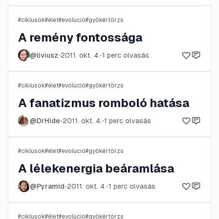
#
ciklusok
#
élet
#
evolúció
#
gyökértörzs
A remény fontossága
@
liviusz
•
2011. okt. 4.
•
1
perc olvasás
#
ciklusok
#
élet
#
evolúció
#
gyökértörzs
A fanatizmus romboló hatása
@
DrHide
•
2011. okt. 4.
•
1
perc olvasás
#
ciklusok
#
élet
#
evolúció
#
gyökértörzs
A lélekenergia beáramlása
@
Pyramid
•
2011. okt. 4.
•
1
perc olvasás
#
ciklusok
#
élet
#
evolúció
#
gyökértörzs