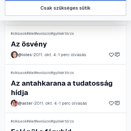
Az antahkarana
Csak szükséges sütik
@
MrBean
•
2011. okt. 4.
•
1
perc olvasás
#
ciklusok
#
élet
#
evolúció
#
gyökértörzs
Az ösvény
@
ioles
•
2011. okt. 4.
•
1
perc olvasás
#
ciklusok
#
élet
#
evolúció
#
gyökértörzs
Az antahkarana a tudatosság
hídja
@
aster
•
2011. okt. 4.
•
1
perc olvasás
#
ciklusok
#
élet
#
evolúció
#
gyökértörzs