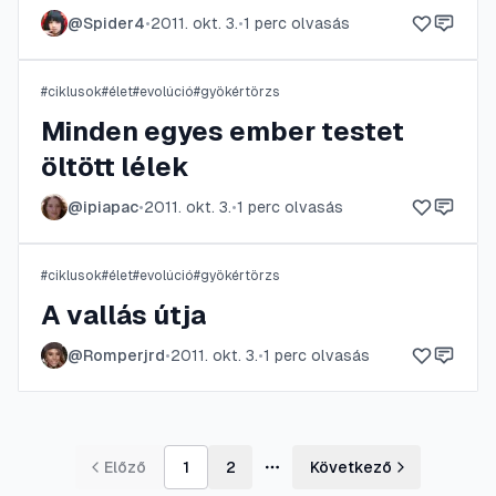
@
Spider4
•
2011. okt. 3.
•
1
perc olvasás
#
ciklusok
#
élet
#
evolúció
#
gyökértörzs
Minden egyes ember testet
öltött lélek
@
ipiapac
•
2011. okt. 3.
•
1
perc olvasás
#
ciklusok
#
élet
#
evolúció
#
gyökértörzs
A vallás útja
@
Romperjrd
•
2011. okt. 3.
•
1
perc olvasás
Előző
1
2
Következő
További oldalak