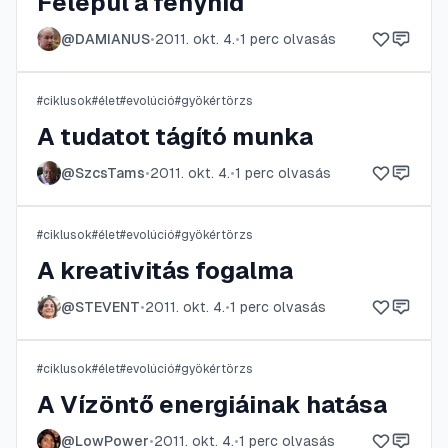
Felépül a fényhíd
@
DAMIANUS
•
2011. okt. 4.
•
1
perc olvasás
#
ciklusok
#
élet
#
evolúció
#
gyökértörzs
A tudatot tágító munka
@
SzcsTams
•
2011. okt. 4.
•
1
perc olvasás
#
ciklusok
#
élet
#
evolúció
#
gyökértörzs
A kreativitás fogalma
@
STEVENT
•
2011. okt. 4.
•
1
perc olvasás
#
ciklusok
#
élet
#
evolúció
#
gyökértörzs
A Vízöntő energiáinak hatása
@
LowPower
•
2011. okt. 4.
•
1
perc olvasás