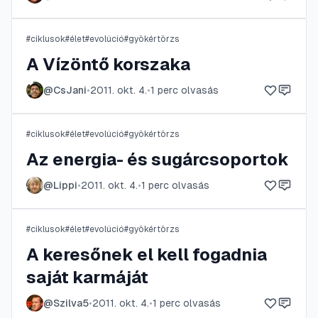
#
ciklusok
#
élet
#
evolúció
#
gyökértörzs
A Vízöntő korszaka
@
CsJani
•
2011. okt. 4.
•
1
perc olvasás
#
ciklusok
#
élet
#
evolúció
#
gyökértörzs
Az energia- és sugárcsoportok
@
Lippi
•
2011. okt. 4.
•
1
perc olvasás
#
ciklusok
#
élet
#
evolúció
#
gyökértörzs
A keresőnek el kell fogadnia
saját karmáját
@
Szilva5
•
2011. okt. 4.
•
1
perc olvasás