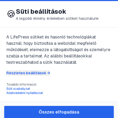
😍 LifePress
Bejelentkezés
Süti beállítások
🍪
A legjobb élmény érdekében sütiket használunk
← Összes címke
🏷️
#
világegyetem
A LifePress sütiket és hasonló technológiákat
használ, hogy biztosítsa a weboldal megfelelő
működését, elemezze a látogatottságot és személyre
134
cikk található ezzel a címkével
szabja a tartalmat. Az alábbi beállításokkal
testreszabhatod a sütik használatát.
Részletes beállítások →
#
tao
#
változékonyság
#
világegyetem
További információ:
Feng shui &#8211; Ji csing
Süti szabályzat
Adatvédelmi nyilatkozat
@
rjkj
•
2017. nov. 15.
•
1
perc olvasás
Összes elfogadása
#
ciklusok
#
élet
#
evolúció
#
gyökértörzs