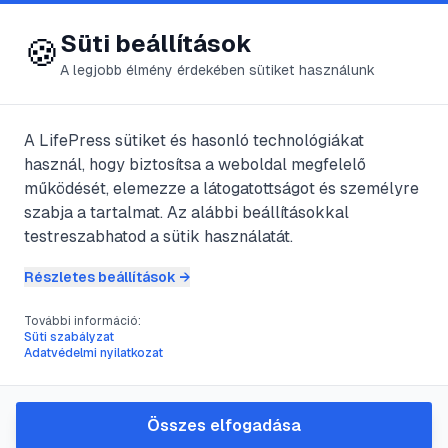
😍 LifePress
Bejelentkezés
Süti beállítások
🍪
A legjobb élmény érdekében sütiket használunk
← Összes címke
🏷️
#
zapateado
A LifePress sütiket és hasonló technológiákat
használ, hogy biztosítsa a weboldal megfelelő
működését, elemezze a látogatottságot és személyre
1
cikk található ezzel a címkével
szabja a tartalmat. Az alábbi beállításokkal
testreszabhatod a sütik használatát.
Részletes beállítások →
#
flamenco
#
tánc
#
zapateado
#
technique
További információ:
Flamenco tánc alapjai:
Süti szabályzat
Adatvédelmi nyilatkozat
technika, ritmus és gyakorlati
lépések
Összes elfogadása
A cikk bemutatja a flamenco alapjait: testtartás,