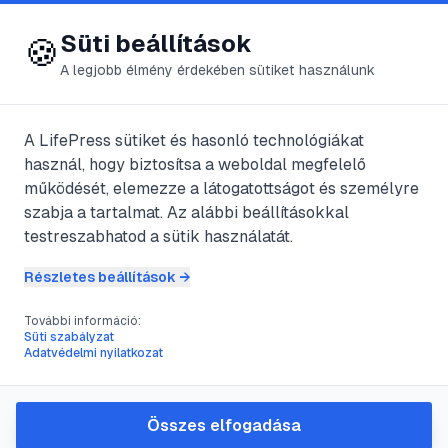
😍 LifePress
Bejelentkezés
Süti beállítások
🍪
A legjobb élmény érdekében sütiket használunk
← Összes kategória
📁
Felsőfokú oktatás
A LifePress sütiket és hasonló technológiákat
használ, hogy biztosítsa a weboldal megfelelő
működését, elemezze a látogatottságot és személyre
3
cikk található ebben a kategóriában
szabja a tartalmat. Az alábbi beállításokkal
testreszabhatod a sütik használatát.
Részletes beállítások →
#
döntés
#
egyetem
#
kétségek
#
szakma
További információ:
Továbbtanulás, de hol?
Süti szabályzat
Adatvédelmi nyilatkozat
@
Masdino
•
2011. szept. 21.
•
1
perc olvasás
Összes elfogadása
#
államtitkár
#
kormány
#
miniszterek
#
miniszterelnök