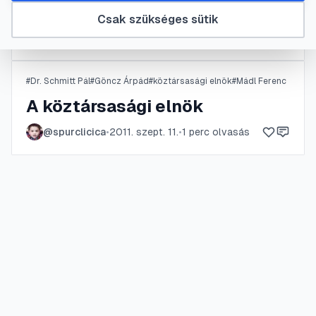
A kormány
Csak szükséges sütik
@
Iamszepi
•
2011. szept. 11.
•
1
perc olvasás
#
Dr. Schmitt Pál
#
Göncz Árpád
#
köztársasági elnök
#
Mádl Ferenc
A köztársasági elnök
@
spurclicica
•
2011. szept. 11.
•
1
perc olvasás