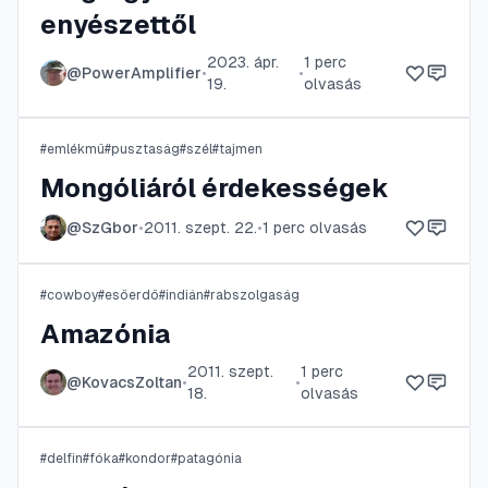
enyészettől
2023. ápr.
1
perc
@
PowerAmplifier
•
•
19.
olvasás
#
emlékmű
#
pusztaság
#
szél
#
tajmen
Mongóliáról érdekességek
@
SzGbor
•
2011. szept. 22.
•
1
perc olvasás
#
cowboy
#
esőerdő
#
indián
#
rabszolgaság
Amazónia
2011. szept.
1
perc
@
KovacsZoltan
•
•
18.
olvasás
#
delfin
#
fóka
#
kondor
#
patagónia