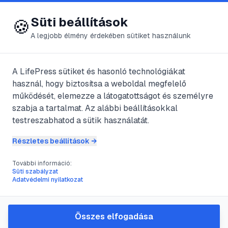
😍 LifePress
Bejelentkezés
Süti beállítások
🍪
A legjobb élmény érdekében sütiket használunk
← Összes kategória
📁
Hírek, érdekességek
A LifePress sütiket és hasonló technológiákat
használ, hogy biztosítsa a weboldal megfelelő
működését, elemezze a látogatottságot és személyre
17
cikk található ebben a kategóriában
szabja a tartalmat. Az alábbi beállításokkal
testreszabhatod a sütik használatát.
Részletes beállítások →
#
építészet
#
háború
#
szobor
#
Thököly
További információ:
Kőbe zárt szerelem
Süti szabályzat
Adatvédelmi nyilatkozat
@
Bezol
•
2025. jan. 3.
•
1
perc olvasás
Összes elfogadása
#
hegy
#
hegymászás
#
jég
#
Mount Everest