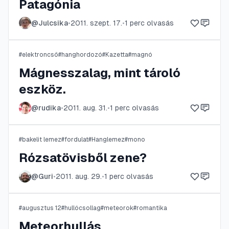
Patagónia
@
Julcsika
•
2011. szept. 17.
•
1
perc olvasás
#
elektroncső
#
hanghordozó
#
Kazetta
#
magnó
Mágnesszalag, mint tároló
eszköz.
@
rudika
•
2011. aug. 31.
•
1
perc olvasás
#
bakelit lemez
#
fordulat
#
Hanglemez
#
mono
Rózsatövisből zene?
@
Guri
•
2011. aug. 29.
•
1
perc olvasás
#
augusztus 12
#
hullócsollag
#
meteorok
#
romantika
Meteorhullás