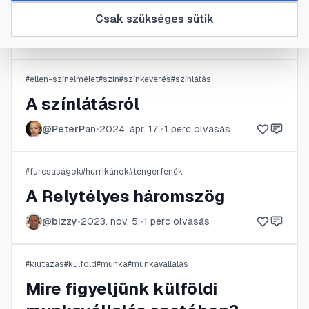
A világ teteje
Csak szükséges sütik
@
SemmiCic
•
2024. dec. 20.
•
1
perc olvasás
#
ellen-színelmélet
#
szín
#
színkeverés
#
színlátás
A színlátásról
@
PeterPan
•
2024. ápr. 17.
•
1
perc olvasás
#
furcsaságok
#
hurrikánok
#
tengerfenék
A Relytélyes háromszög
@
bizzy
•
2023. nov. 5.
•
1
perc olvasás
#
kiutazás
#
külföld
#
munka
#
munkavállalás
Mire figyeljünk külföldi