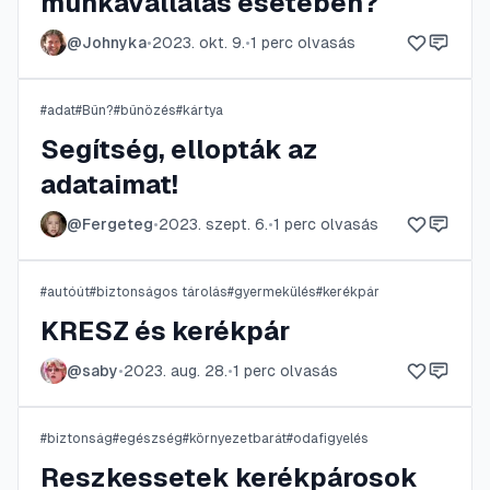
munkavállalás esetében?
@
Johnyka
•
2023. okt. 9.
•
1
perc olvasás
#
adat
#
Bűn?
#
bűnözés
#
kártya
Segítség, ellopták az
adataimat!
@
Fergeteg
•
2023. szept. 6.
•
1
perc olvasás
#
autóút
#
biztonságos tárolás
#
gyermekülés
#
kerékpár
KRESZ és kerékpár
@
saby
•
2023. aug. 28.
•
1
perc olvasás
#
biztonság
#
egészség
#
környezetbarát
#
odafigyelés
Reszkessetek kerékpárosok