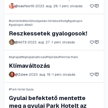
@
oasfslc10
•
2023. aug. 28.
•
1
perc olvasás
#
büntetés
#
elsőbbségadási kötelezettség
#
gyalogos
#
gyalogos átkelő
Reszkessetek gyalogosok!
@
ml73
•
2023. aug. 27.
•
1
perc olvasás
#
éghajlat
#
éghajlatváltozás
#
fejlődés
#
fenntartható
Klímaváltozás
@
Zolee
•
2023. aug. 16.
•
1
perc olvasás
#
Park Hotel Gyula
Gyulai befektető mentette
meg a gyulai Park Hotelt az