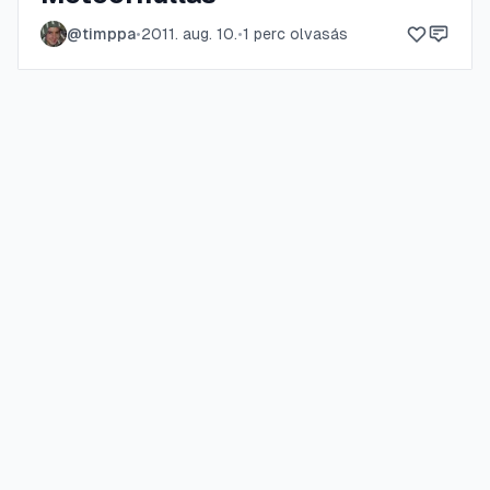
@
timppa
•
2011. aug. 10.
•
1
perc olvasás