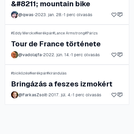
&#8211; mountain bike
@
qwas
•
2023. jan. 28.
•
1
perc olvasás
#
Eddy Merckx
#
kerékpár
#
Lance Armstrong
#
Párizs
Tour de France története
@
vadolajfa
•
2022. jún. 14.
•
1
perc olvasás
#
biciklizés
#
kerékpár
#
kirándulás
Bringázás a feszes izmokért
@
FarkasZsolt
•
2017. júl. 4.
•
1
perc olvasás