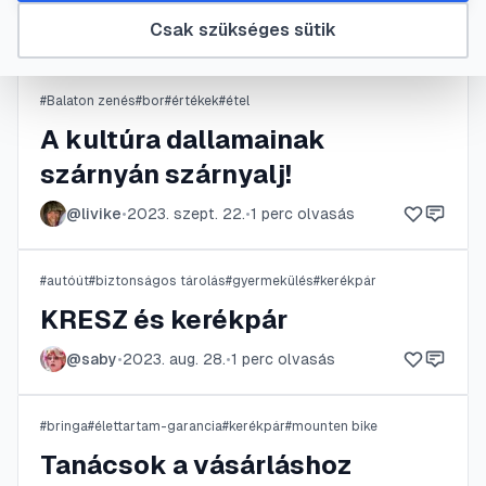
2025. okt.
2
perc
nemcsak kényelmetlen, de hosszú távon
@
UnCoNNeCtED
•
•
Csak szükséges sütik
13.
olvasás
sérülésekhez is vezethet. Ez az útmutató segít
lépésről lépésre meghatározni az ideális méretet,
legyen szó bármilyen típusú kerékpárról.
#
Balaton zenés
#
bor
#
értékek
#
étel
A kultúra dallamainak
szárnyán szárnyalj!
@
livike
•
2023. szept. 22.
•
1
perc olvasás
#
autóút
#
biztonságos tárolás
#
gyermekülés
#
kerékpár
KRESZ és kerékpár
@
saby
•
2023. aug. 28.
•
1
perc olvasás
#
bringa
#
élettartam-garancia
#
kerékpár
#
mounten bike
Tanácsok a vásárláshoz