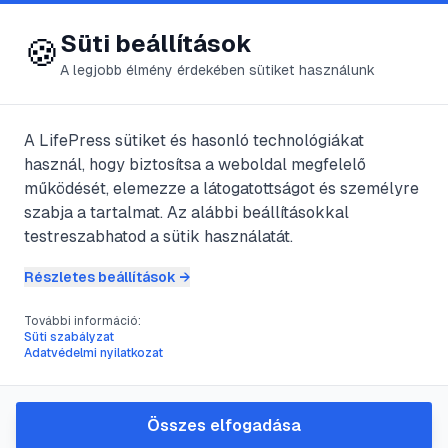
😍 LifePress
Bejelentkezés
Süti beállítások
🍪
A legjobb élmény érdekében sütiket használunk
← Összes címke
🏷️
#
kerékpár
A LifePress sütiket és hasonló technológiákat
használ, hogy biztosítsa a weboldal megfelelő
működését, elemezze a látogatottságot és személyre
6
cikk található ezzel a címkével
szabja a tartalmat. Az alábbi beállításokkal
testreszabhatod a sütik használatát.
Részletes beállítások →
#
kerékpár
#
kerékpár méret
#
vázméret
#
bicikli vásárlás
További információ:
Hogyan mérjük le a kerékpár
Süti szabályzat
Adatvédelmi nyilatkozat
vázméretét helyesen
A tökéletes kerékpározási élmény alapja a
testalkatunknak megfelelő vázméret
Összes elfogadása
kiválasztása. Egy rosszul megválasztott méret