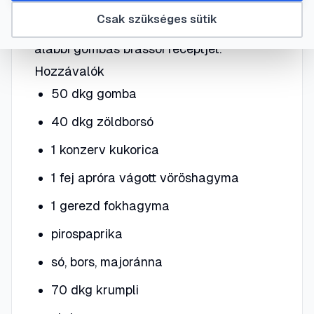
kihagyva is nagyon ízletes fogás lehet, ha
Csak szükséges sütik
használjuk a fantáziánkat. Na meg az
alábbi gombás brassói receptjét.
Hozzávalók
50 dkg gomba
40 dkg zöldborsó
1 konzerv kukorica
1 fej apróra vágott vöröshagyma
1 gerezd fokhagyma
pirospaprika
só, bors, majoránna
70 dkg krumpli