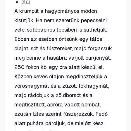
olaj
A krumplit a hagyományos módon
kisütjük. Ha nem szeretünk pepecselni
vele, sütőpapíros tepsiben is süthetjük.
Ebben az esetben öntsünk egy tálba
olajat, sót és fűszereket, majd forgassuk
meg benne a hasábra vágott burgonyát.
250 fokon kb. egy óra alatt készül el.
Közben kevés olajon megdinszteljük a
vöröshagymát és a zúzott fokhagymát,
majd rádobjuk a zöldborsót és a
megtisztított, apróra vágott gombát,
ezután ízlés szerint fűszerezzük. Fedő
alatt puhára pároljuk, de mielőtt kész