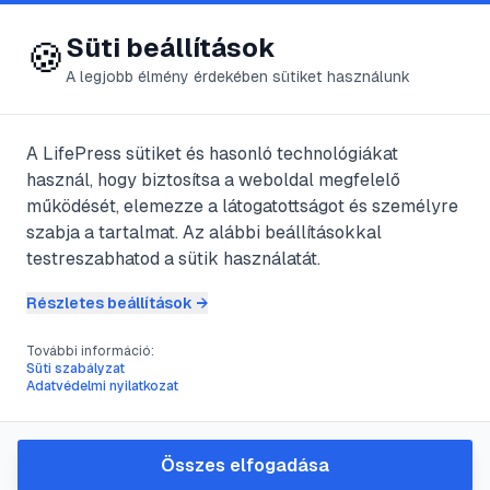
😍 LifePress
Bejelentkezés
Süti beállítások
🍪
A legjobb élmény érdekében sütiket használunk
@
the3rdreich
A LifePress sütiket és hasonló technológiákat
2017. október 12.
·
6
perc olvasás
használ, hogy biztosítsa a weboldal megfelelő
működését, elemezze a látogatottságot és személyre
Hogy mondják
szabja a tartalmat. Az alábbi beállításokkal
testreszabhatod a sütik használatát.
vegánul a brassóit?
Részletes beállítások →
#
brassói
#
egészség
#
életmód
#
recept
További információ:
Süti szabályzat
Adatvédelmi nyilatkozat
A brassói tipikusan húsétel – gondoljuk mi
amatőrök. De a finomra pirított húst
Összes elfogadása