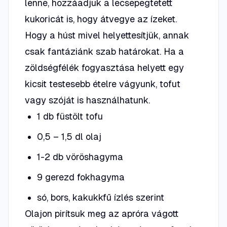
lenne, hozzáadjuk a lecsepegtetett
kukoricát is, hogy átvegye az ízeket.
Hogy a húst mivel helyettesítjük, annak
csak fantáziánk szab határokat. Ha a
zöldségfélék fogyasztása helyett egy
kicsit testesebb ételre vágyunk, tofut
vagy szóját is használhatunk.
1 db füstölt tofu
0,5 – 1,5 dl olaj
1-2 db vöröshagyma
9 gerezd fokhagyma
só, bors, kakukkfű ízlés szerint
Olajon pirítsuk meg az apróra vágott