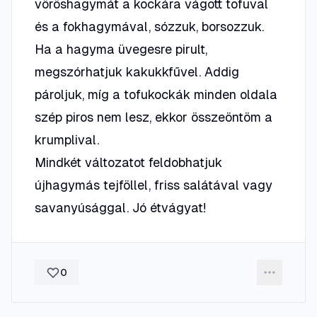
vöröshagymát a kockára vágott tofuval
és a fokhagymával, sózzuk, borsozzuk.
Ha a hagyma üvegesre pirult,
megszórhatjuk kakukkfűvel. Addig
pároljuk, míg a tofukockák minden oldala
szép piros nem lesz, ekkor összeöntöm a
krumplival.
Mindkét változatot feldobhatjuk
újhagymás tejföllel, friss salátával vagy
savanyúsággal. Jó étvágyat!
0