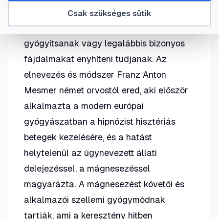
ennek a képességnek a birtokában, akik
Csak szükséges sütik
alkalmasak arra, hogy kézrátétellel
gyógyítsanak vagy legalábbis bizonyos
fájdalmakat enyhíteni tudjanak. Az
elnevezés és módszer Franz Anton
Mesmer német orvostól ered, aki először
alkalmazta a modern európai
gyógyászatban a hipnózist hisztériás
betegek kezelésére, és a hatást
helytelenül az úgynevezett állati
delejezéssel, a mágnesezéssel
magyarázta. A mágnesezést követői és
alkalmazói szellemi gyógymódnak
tartják, ami a keresztény hitben