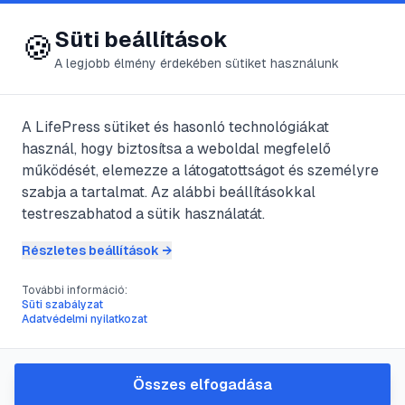
😍 LifePress
Bejelentkezés
Süti beállítások
🍪
A legjobb élmény érdekében sütiket használunk
A LifePress sütiket és hasonló technológiákat
@
dywalgi
használ, hogy biztosítsa a weboldal megfelelő
2017. június 17.
·
2
perc olvasás
működését, elemezze a látogatottságot és személyre
szabja a tartalmat. Az alábbi beállításokkal
Mágnesterápia
testreszabhatod a sütik használatát.
Részletes beállítások →
#
aura
#
egészség
#
gyógymód
#
mágnes
További információ:
Süti szabályzat
Adatvédelmi nyilatkozat
A mágnesezés a mágnesesség hatásán
alapuló gyógyító erő. A módszer követői
Összes elfogadása
és hívei szerint olyan emberek vannak