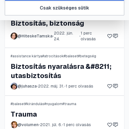
Csak szükséges sütik
#
baleset
#
befektetési
#
esemény
#
hitel
Biztosítás, biztonság
2022. jún.
1
perc
@
HiteskeTamska
•
•
24.
olvasás
#
assistance kártya
#
atrocitások
#
baleset
#
betegség
Biztosítás nyaralásra &#8211;
utasbiztosítás
@
juhasza
•
2022. máj. 31.
•
1
perc olvasás
#
baleset
#
kirándulás
#
nyugalom
#
trauma
Trauma
@
volumen
•
2021. júl. 6.
•
1
perc olvasás