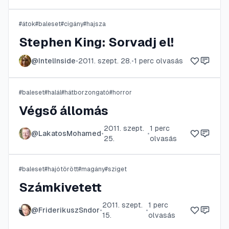
#
átok
#
baleset
#
cigány
#
hajsza
Stephen King: Sorvadj el!
@
IntelInside
•
2011. szept. 28.
•
1
perc olvasás
#
baleset
#
halál
#
hátborzongató
#
horror
Végső állomás
2011. szept.
1
perc
@
LakatosMohamed
•
•
25.
olvasás
#
baleset
#
hajótörött
#
magány
#
sziget
Számkivetett
2011. szept.
1
perc
@
FriderikuszSndor
•
•
15.
olvasás