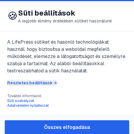
😍 LifePress
Bejelentkezés
Süti beállítások
🍪
A legjobb élmény érdekében sütiket használunk
← Összes címke
🏷️
#
baleset
A LifePress sütiket és hasonló technológiákat
használ, hogy biztosítsa a weboldal megfelelő
működését, elemezze a látogatottságot és személyre
7
cikk található ezzel a címkével
szabja a tartalmat. Az alábbi beállításokkal
testreszabhatod a sütik használatát.
Részletes beállítások →
#
baleset
#
klón
#
kórház
#
mr
További információ:
Mr.Murder-A tökéletes
Süti szabályzat
Adatvédelmi nyilatkozat
gyilkos(Dead Kontz&#8217;s
Mr. Murder,1998)
Összes elfogadása
@
Armegeddon
•
2024. dec. 28.
•
1
perc olvasás