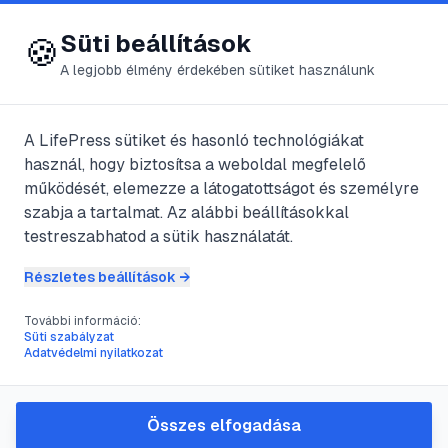
😍 LifePress
Bejelentkezés
Süti beállítások
🍪
A legjobb élmény érdekében sütiket használunk
← Összes címke
🏷️
#
cigány
A LifePress sütiket és hasonló technológiákat
használ, hogy biztosítsa a weboldal megfelelő
működését, elemezze a látogatottságot és személyre
1
cikk található ezzel a címkével
szabja a tartalmat. Az alábbi beállításokkal
testreszabhatod a sütik használatát.
Részletes beállítások →
#
átok
#
baleset
#
cigány
#
hajsza
További információ:
Stephen King: Sorvadj el!
Süti szabályzat
Adatvédelmi nyilatkozat
@
IntelInside
•
2011. szept. 28.
•
1
perc olvasás
Összes elfogadása