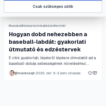
legmegtévesztőbb dobását, a csavart labdát! Ez
Csak szükséges sütik
az útmutató lépésről lépésre bemutatja a helyes
@
felrro
•
2025. okt. 13.
•
2
perc olvasás
fogást, a dobómozdulat egyedi mechanikáját és
azokat a kulcsfontosságú gyakorlatokat,
amelyekkel biztonságosan sajátíthatod el ezt a
#
baseball
#
dobástechnika
#
edzés
#
erőnlét
legendás dobófajtát.
Hogyan dobd nehezebben a
baseball-labdát: gyakorlati
útmutató és edzéstervek
E cikk gyakorlati, lépésről lépésre útmutatót ad a
baseball-dobás sebességének növeléséhez:
technikai elemeket, lábmunkát, csípő–váll
@
mackosajt
•
2025. okt. 9.
•
2
perc olvasás
szétválasztást és specifikus drill-eket ismertet.
Tartalmaz heti edzéstervet, konkrét
gyakorlatokat és sérülésmegelőzési tippeket.