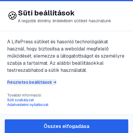
😍 LifePress
Bejelentkezés
Süti beállítások
🍪
A legjobb élmény érdekében sütiket használunk
← Összes címke
🏷️
#
baseball
A LifePress sütiket és hasonló technológiákat
használ, hogy biztosítsa a weboldal megfelelő
működését, elemezze a látogatottságot és személyre
2
cikk található ezzel a címkével
szabja a tartalmat. Az alábbi beállításokkal
testreszabhatod a sütik használatát.
Részletes beállítások →
#
baseball
#
dobótechnika
#
screwball
#
csavart labda
További információ:
A csavart labda dobásának
Süti szabályzat
Adatvédelmi nyilatkozat
titkai: útmutató
dobójátékosoknak
Összes elfogadása
Ismerd meg a baseball egyik legritkább és