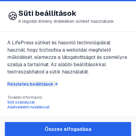
😍 LifePress
Bejelentkezés
Süti beállítások
🍪
A legjobb élmény érdekében sütiket használunk
← Összes címke
🏷️
#
bevándorlás
A LifePress sütiket és hasonló technológiákat
használ, hogy biztosítsa a weboldal megfelelő
működését, elemezze a látogatottságot és személyre
1
cikk található ezzel a címkével
szabja a tartalmat. Az alábbi beállításokkal
testreszabhatod a sütik használatát.
Részletes beállítások →
#
bevándorlás
#
kitoloncolás
#
támogató levél
#
jogi eljárás
További információ:
Hogyan írjunk támogató
Süti szabályzat
Adatvédelmi nyilatkozat
levelet a kitoloncolás ellen:
részletes útmutató
Összes elfogadása
Egy jól megírt támogató levél döntő szerepet