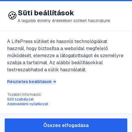
😍 LifePress
Bejelentkezés
Süti beállítások
🍪
A legjobb élmény érdekében sütiket használunk
← Összes címke
#
biztonságos
A LifePress sütiket és hasonló technológiákat
🏷️
használ, hogy biztosítsa a weboldal megfelelő
közlekedés
működését, elemezze a látogatottságot és személyre
szabja a tartalmat. Az alábbi beállításokkal
1
cikk található ezzel a címkével
testreszabhatod a sütik használatát.
Részletes beállítások →
További információ:
#
hólánc
#
téli vezetés
#
autószerelés
#
biztonságos közlekedés
Süti szabályzat
Adatvédelmi nyilatkozat
Hólánc felszerelése lépésről
lépésre: Útmutató a
biztonságos téli vezetéshez
Összes elfogadása