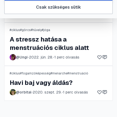
Havi vérzés
Csak szükséges sütik
@
Spider123
•
2025. febr. 10.
•
1
perc olvasás
#
ciklus
#
görcs
#
hüvely
#
jóga
A stressz hatása a
menstruációs ciklus alatt
@
Ungi
•
2022. jún. 28.
•
1
perc olvasás
#
ciklus
#
fogamzóképesség
#
menarche
#
menstruáció
Havi baj vagy áldás?
@
orbital
•
2020. szept. 29.
•
1
perc olvasás