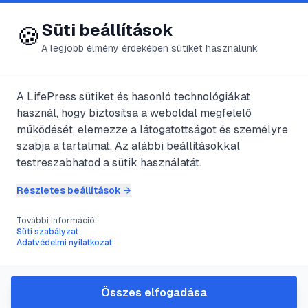
😍 LifePress
Bejelentkezés
Süti beállítások
🍪
A legjobb élmény érdekében sütiket használunk
← Összes címke
🏷️
#
ciklus
A LifePress sütiket és hasonló technológiákat
használ, hogy biztosítsa a weboldal megfelelő
működését, elemezze a látogatottságot és személyre
4
cikk található ezzel a címkével
szabja a tartalmat. Az alábbi beállításokkal
testreszabhatod a sütik használatát.
Részletes beállítások →
#
bioritmus
#
ciklus
#
kronobiológia
#
pszichogenetika
További információ:
Kronobiológia
Süti szabályzat
Adatvédelmi nyilatkozat
@
szanovagan
•
2025. aug. 28.
•
1
perc olvasás
Összes elfogadása
#
ciklus
#
havibaj
#
havivérzés
#
mensi