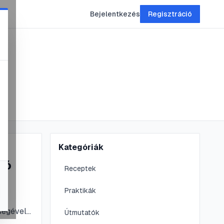
Bejelentkezés
Regisztráció
Kategóriák
tó
Receptek
Praktikák
ségével,
Útmutatók