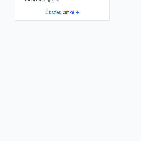
Összes címke →
😍 LifePress