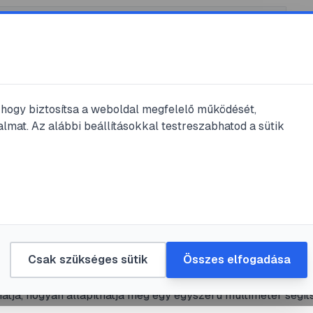
, hogy biztosítsa a weboldal megfelelő működését,
lmat. Az alábbi beállításokkal testreszabhatod a sütik
ztelése
#
multiméter használata
#
elektronika
#
áramkör javítás
 tesztelése lépésről lépésre: útmuta
iméterrel
Csak szükséges sütik
Összes elfogadása
 az elektronika alapvető, ámde sérülékeny alkatrészei.
tja, hogyan állapíthatja meg egy egyszerű multiméter segít
 dióda hibátlanul működik, szakadt vagy zárlatos-e, ezzel