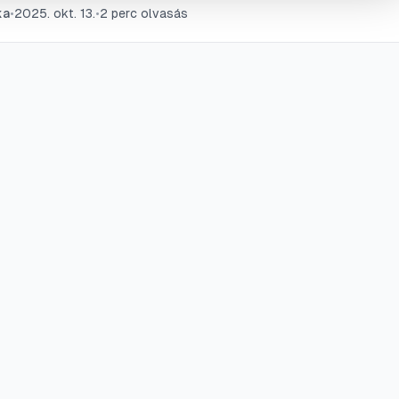
ka
•
2025. okt. 13.
•
2
perc olvasás
e az áramkör további károsodását és felgyorsítva a hibake