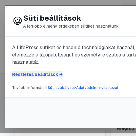
😍 LifePress
Süti beállítások
🍪
A legjobb élmény érdekében sütiket használunk
← Összes címke
🏷️
#
dióda tesztelése
A LifePress sütiket és hasonló technológiákat használ
elemezze a látogatottságot és személyre szabja a tarta
1
cikk található ezzel a címkével
használatát.
Részletes beállítások →
További információ:
Süti szabályzat
•
Adatvédelmi nyilatkozat
Címke információ
#
dióda tes
Dióda
Név:
dióda tesztelése
Cikkek száma:
1
mult
Slug:
dioda-tesztelese
A diódák
Megtudha
hogy egy