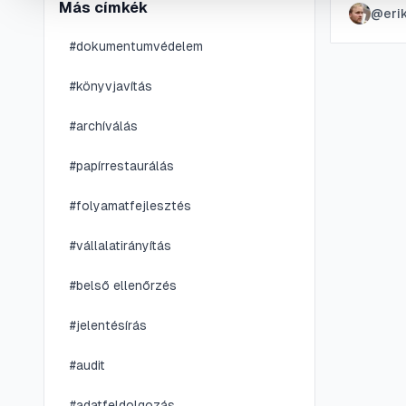
Más címkék
@
eri
megelőzv
#
dokumentumvédelem
#
könyvjavítás
#
archíválás
#
papírrestaurálás
#
folyamatfejlesztés
#
vállalatirányítás
#
belső ellenőrzés
#
jelentésírás
#
audit
#
adatfeldolgozás