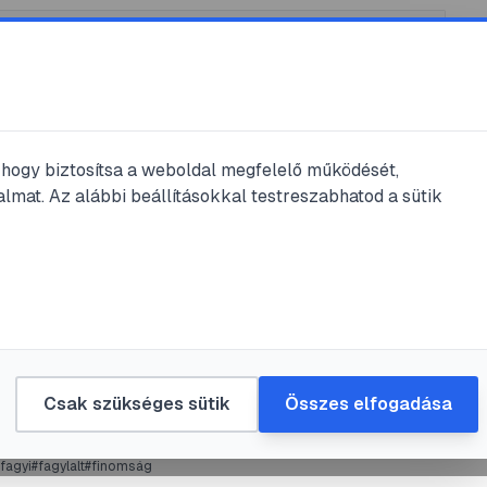
, hogy biztosítsa a weboldal megfelelő működését,
lmat. Az alábbi beállításokkal testreszabhatod a sütik
é
#
fagylalt
#
gyümölcs
#
hideg levesek
 italok, ételek fagyival dúsítva
durka
•
2017. máj. 8.
•
1
perc olvasás
Csak szükséges sütik
Összes elfogadása
fagyi
#
fagylalt
#
finomság