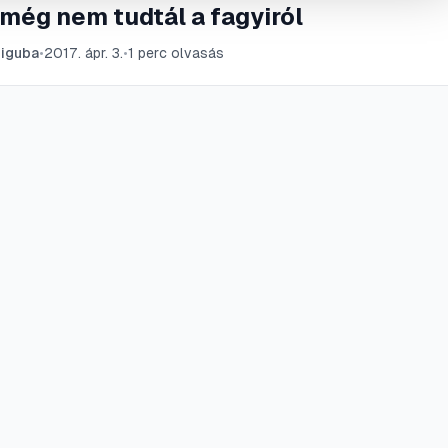
még nem tudtál a fagyiról
iguba
•
2017. ápr. 3.
•
1
perc olvasás