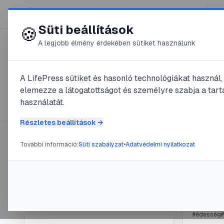
😍 LifePress
Süti beállítások
🍪
A legjobb élmény érdekében sütiket használunk
← Összes címke
🏷️
#
fagylalt
A LifePress sütiket és hasonló technológiákat használ
elemezze a látogatottságot és személyre szabja a tarta
2
cikk található ezzel a címkével
használatát.
Részletes beállítások →
További információ:
Süti szabályzat
•
Adatvédelmi nyilatkozat
Címke információ
#
csokolád
Jeges
Név:
fagylalt
Cikkek száma:
2
@
Kan
Slug:
fagylalt
#
édesség
#