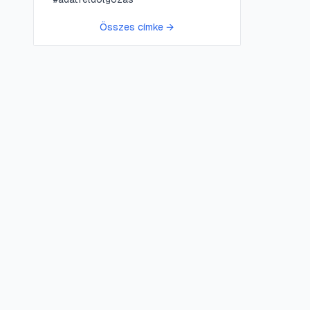
Összes címke →
😍 LifePress