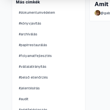
Más címkék
Amit 
#
dokumentumvédelem
@
gab
#
könyvjavítás
#
archíválás
#
papírrestaurálás
#
folyamatfejlesztés
#
vállalatirányítás
#
belső ellenőrzés
#
jelentésírás
#
audit
#
adatfeldolgozás