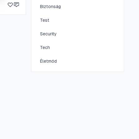
ny egy
Biztonság
.
Test
Security
Tech
Életmód