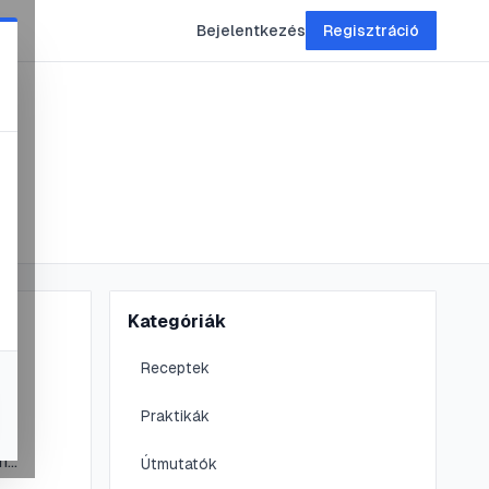
Bejelentkezés
Regisztráció
Kategóriák
s
Receptek
Praktikák
i
n
Útmutatók
tthon is