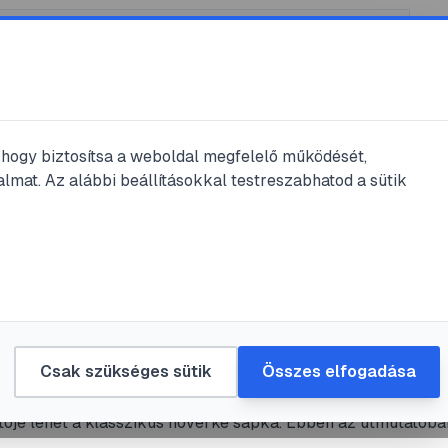
, hogy biztosítsa a weboldal megfelelő működését,
lmat. Az alábbi beállításokkal testreszabhatod a sütik
eatív
#
csináld magad
#
farsang
ke sapka készítése házilag: részlete
tató
Csak szükséges sütik
Összes elfogadása
angi jelmez elengedhetetlen kelléke vagy egy tematikus bul
tője lehet a klasszikus nővérke sapka. Ebben az útmutatóba
 lépésre bemutatjuk, hogyan készíthet el bárki egyszerűen, o