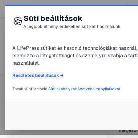
😍 LifePress
Süti beállítások
🍪
A legjobb élmény érdekében sütiket használunk
← Összes címke
🏷️
#
farsang
A LifePress sütiket és hasonló technológiákat használ
elemezze a látogatottságot és személyre szabja a tarta
1
cikk található ezzel a címkével
használatát.
Részletes beállítások →
További információ:
Süti szabályzat
•
Adatvédelmi nyilatkozat
Címke információ
#
jelmez
#
kr
Nővér
Név:
farsang
Cikkek száma:
1
útmu
Slug:
farsang
Egy fars
kiegészí
lépésről