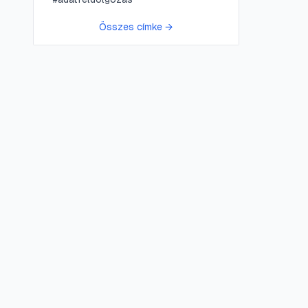
Összes címke →
😍 LifePress