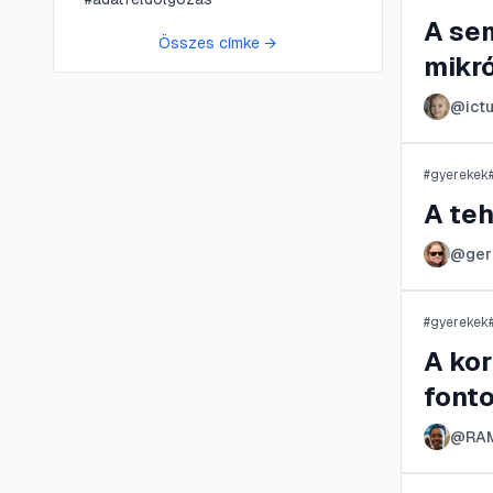
A se
Összes címke →
mikr
@
ict
#
gyerekek
A te
@
ger
#
gyerekek
A ko
font
@
RA