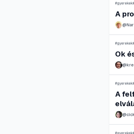
#
gyerekek
A pro
@
Nar
#
gyerekek
Ok é
@
kre
#
gyerekek
A fel
elvá
@
cic
#
gyerekek