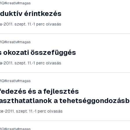
#
IQ
#
kreatív
#
magas
duktív érintkezés
u
•
2011. szept. 11.
•
1
perc olvasás
#
IQ
#
kreatív
#
magas
s okozati összefüggés
a
•
2011. szept. 11.
•
1
perc olvasás
#
IQ
#
kreatív
#
magas
fedezés és a fejlesztés
laszthatatlanok a tehetséggondozás
ke
•
2011. szept. 11.
•
1
perc olvasás
#
IQ
#
kreatív
#
magas