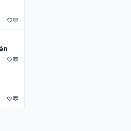
g
tén