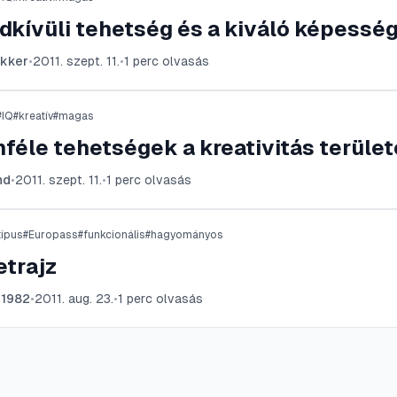
dkívüli tehetség és a kiváló képessé
kker
•
2011. szept. 11.
•
1
perc olvasás
#
IQ
#
kreatív
#
magas
féle tehetségek a kreativitás terüle
nd
•
2011. szept. 11.
•
1
perc olvasás
típus
#
Europass
#
funkcionális
#
hagyományos
etrajz
d1982
•
2011. aug. 23.
•
1
perc olvasás