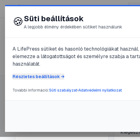
😍 LifePress
Süti beállítások
🍪
A legjobb élmény érdekében sütiket használunk
← Összes címke
🏷️
#
kreatív
A LifePress sütiket és hasonló technológiákat használ
elemezze a látogatottságot és személyre szabja a tarta
12
cikk található ezzel a címkével
használatát.
Részletes beállítások →
További információ:
Süti szabályzat
•
Adatvédelmi nyilatkozat
Címke információ
#
jelmez
#
kr
Nővér
Név:
kreatív
Cikkek száma:
12
útmu
Slug:
kreativ
Egy fars
kiegészí
lépésről