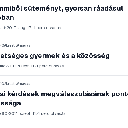
mmiből süteményt, gyorsan ráadásul
óban
usd
•
2017. aug. 17.
•
1
perc olvasás
#
IQ
#
kreatív
#
magas
hetséges gyermek és a közösség
ald
•
2011. szept. 11.
•
1
perc olvasás
#
IQ
#
kreatív
#
magas
rai kérdések megválaszolásának pont
ossága
MBO
•
2011. szept. 11.
•
1
perc olvasás