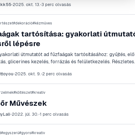
qkk55
•
2025. okt. 13.
•
3
perc olvasás
tő anyagokból egy tökéletes és tartós darabot. A végeredmé
egészítő lesz, amely garantáltan megkoronázza az öltözéket
ertészet
#
dekoráció
#
kézműves
ágak tartósítása: gyakorlati útmutat
ről lépésre
yakorlati útmutatót ad fűzfaágak tartósításához: gyűjtés, elő
tás, glicerines kezelés, forrázás és felületkezelés. Részletes
 és hibamegelőző tanácsokat is tartalmaz, gyakorlati példá
ttoyou
•
2025. okt. 9.
•
2
perc olvasás
ók készítéséhez.
rzelmek
#
költészet
#
kreatív
őr Művészek
yLali
•
2022. júl. 30.
•
1
perc olvasás
é
#
egyszerű
#
gyors
#
kreatív