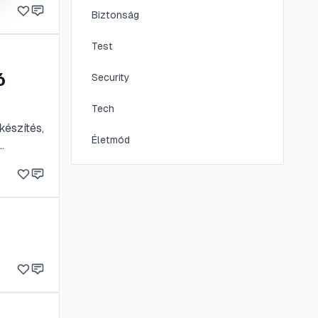
ny egy
Biztonság
.
Test
ó
Security
Tech
készítés,
Életmód
kkal