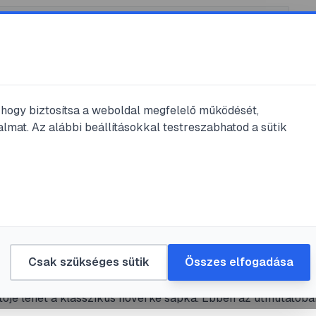
, hogy biztosítsa a weboldal megfelelő működését,
lmat. Az alábbi beállításokkal testreszabhatod a sütik
eatív
#
csináld magad
#
farsang
ke sapka készítése házilag: részlete
tató
Csak szükséges sütik
Összes elfogadása
angi jelmez elengedhetetlen kelléke vagy egy tematikus bul
tője lehet a klasszikus nővérke sapka. Ebben az útmutatóba
 lépésre bemutatjuk, hogyan készíthet el bárki egyszerűen, o