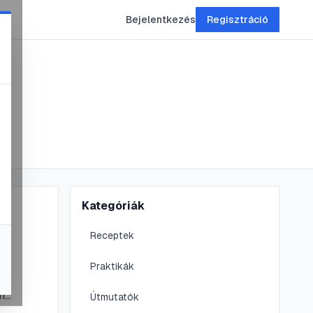
Bejelentkezés
Regisztráció
Kategóriák
s
Receptek
Praktikák
i
n
Útmutatók
tthon is