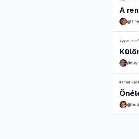
A ren
@
Tre
#
gyerekek
Külön
@
hw
#
amerikai 
Önél
@
bu