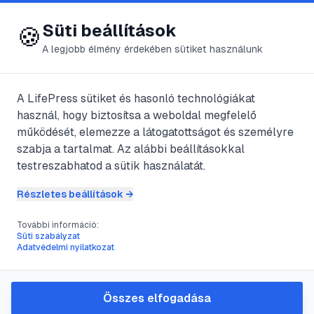
😍 LifePress
Bejelentkezés
Süti beállítások
🍪
A legjobb élmény érdekében sütiket használunk
← Összes címke
🏷️
#
fogyókúrás étel
A LifePress sütiket és hasonló technológiákat
használ, hogy biztosítsa a weboldal megfelelő
működését, elemezze a látogatottságot és személyre
1
cikk található ezzel a címkével
szabja a tartalmat. Az alábbi beállításokkal
testreszabhatod a sütik használatát.
Részletes beállítások →
#
eperkrém leves
#
fogyókúrás étel
#
fogyokúrás leves
#
karfiolleves
További információ:
Süti szabályzat
Két fogyókúrás leves
Adatvédelmi nyilatkozat
@
legjobbika
•
2017. nov. 25.
•
1
perc olvasás
Összes elfogadása