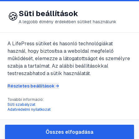
😍 LifePress
Bejelentkezés
Süti beállítások
🍪
A legjobb élmény érdekében sütiket használunk
← Összes címke
🏷️
#
karfiolleves
A LifePress sütiket és hasonló technológiákat
használ, hogy biztosítsa a weboldal megfelelő
működését, elemezze a látogatottságot és személyre
1
cikk található ezzel a címkével
szabja a tartalmat. Az alábbi beállításokkal
testreszabhatod a sütik használatát.
Részletes beállítások →
#
eperkrém leves
#
fogyókúrás étel
#
fogyokúrás leves
#
karfiolleves
További információ:
Süti szabályzat
Két fogyókúrás leves
Adatvédelmi nyilatkozat
@
legjobbika
•
2017. nov. 25.
•
1
perc olvasás
Összes elfogadása