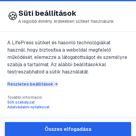
😍 LifePress
Bejelentkezés
Süti beállítások
🍪
A legjobb élmény érdekében sütiket használunk
← Összes címke
🏷️
#
lakáshitel
A LifePress sütiket és hasonló technológiákat
használ, hogy biztosítsa a weboldal megfelelő
működését, elemezze a látogatottságot és személyre
13
cikk található ezzel a címkével
szabja a tartalmat. Az alábbi beállításokkal
testreszabhatod a sütik használatát.
Részletes beállítások →
#
fedezet
#
hitel
#
jelzálog
#
kölcsön
További információ:
A jelzáloghitel
Süti szabályzat
Adatvédelmi nyilatkozat
@
zsemle
•
2023. nov. 8.
•
1
perc olvasás
Összes elfogadása
#
adósság
#
adósságrendezés
#
devizahitel
#
hitel