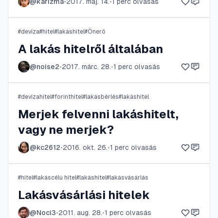
@
karizma
•
2017. máj. 14.
•
1
perc olvasás
#
deviza
#
hitel
#
lakáshitel
#
Önerő
A lakás hitelről általában
@
noise2
•
2017. márc. 28.
•
1
perc olvasás
#
devizahitel
#
forinthitel
#
lakásbérlés
#
lakáshitel
Merjek felvenni lakáshitelt,
vagy ne merjek?
@
kc2612
•
2016. okt. 26.
•
1
perc olvasás
#
hitel
#
lakáscélú hitel
#
lakáshitel
#
lakásvásárlás
Lakásvásárlási hitelek
@
Noci3
•
2011. aug. 28.
•
1
perc olvasás