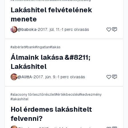
Lakáshitel felvételének
menete
@
baboka
•
2017. júl. 11.
•
1
perc olvasás
#
albérlet
#
bank
#
ingatlan
#
lakás
Álmaink lakása &#8211;
Lakáshitel
@
AlittA
•
2017. jún. 9.
•
1
perc olvasás
#
alacsony törlesztőrészlet
#
értékbecslés
#
kedvezmény
#
lakáshitel
Hol érdemes lakáshitelt
felvenni?