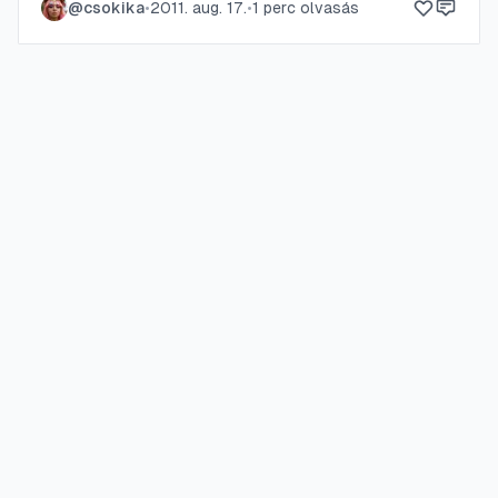
@
csokika
•
2011. aug. 17.
•
1
perc olvasás