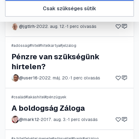
Az adósságrendező hitel
Csak szükséges sütik
háttere
@
jgtlrh
•
2022. aug. 12.
•
1
perc olvasás
#
adósság
#
hitel
#
hitelkártya
#
jelzálog
Pénzre van szükségünk
hirtelen?
@
user16
•
2022. máj. 20.
•
1
perc olvasás
#
család
#
lakáshitel
#
pénzügyek
A boldogság Záloga
@
mark12
•
2017. aug. 3.
•
1
perc olvasás
#
a hitelfelvétel menete
#
adásvétel
#
bank
#
jelzálog