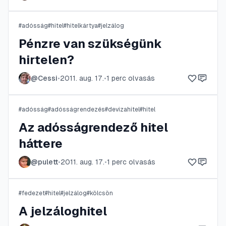
#
adósság
#
hitel
#
hitelkártya
#
jelzálog
Pénzre van szükségünk
hirtelen?
@
Cessi
•
2011. aug. 17.
•
1
perc olvasás
#
adósság
#
adósságrendezés
#
devizahitel
#
hitel
Az adósságrendező hitel
háttere
@
pulett
•
2011. aug. 17.
•
1
perc olvasás
#
fedezet
#
hitel
#
jelzálog
#
kölcsön
A jelzáloghitel