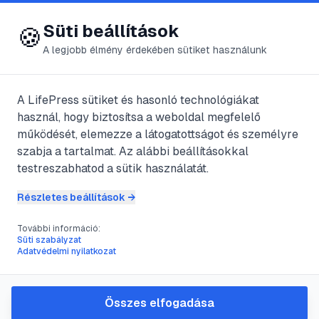
😍 LifePress
Bejelentkezés
Süti beállítások
🍪
A legjobb élmény érdekében sütiket használunk
← Összes címke
🏷️
#
lejárató kampány
A LifePress sütiket és hasonló technológiákat
használ, hogy biztosítsa a weboldal megfelelő
működését, elemezze a látogatottságot és személyre
1
cikk található ezzel a címkével
szabja a tartalmat. Az alábbi beállításokkal
testreszabhatod a sütik használatát.
Részletes beállítások →
#
nárcizmus
#
lejárató kampány
#
mentális egészség
#
toxikus kapcsolatok
További információ:
Süti szabályzat
A nárcisztikus lejárató
Adatvédelmi nyilatkozat
kampány: hogyan ismerjük fel
és védekezzünk ellene
Összes elfogadása
Amikor egy nárcisztikus személy úgy érzi,