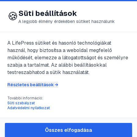
😍 LifePress
Bejelentkezés
Süti beállítások
🍪
A legjobb élmény érdekében sütiket használunk
← Összes címke
🏷️
#
lézer
A LifePress sütiket és hasonló technológiákat
használ, hogy biztosítsa a weboldal megfelelő
működését, elemezze a látogatottságot és személyre
2
cikk található ezzel a címkével
szabja a tartalmat. Az alábbi beállításokkal
testreszabhatod a sütik használatát.
Részletes beállítások →
#
kezelés
#
lézer
#
pigment
#
szőrszál
További információ:
Lézeres Szőrtelenítés
Süti szabályzat
Adatvédelmi nyilatkozat
@
Gsus
•
2021. ápr. 8.
•
1
perc olvasás
Összes elfogadása
#
IPL
#
lézer
#
szőr
#
szőrtelenítés