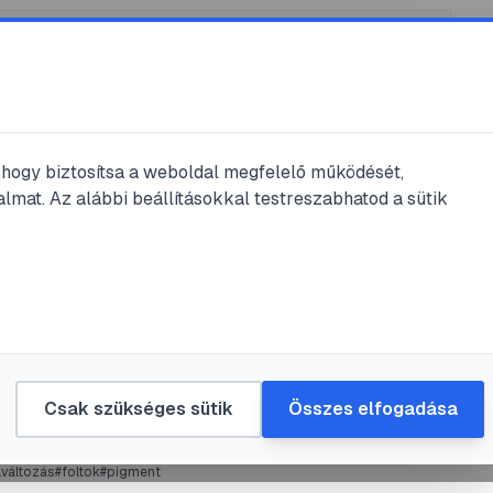
, hogy biztosítsa a weboldal megfelelő működését,
lmat. Az alábbi beállításokkal testreszabhatod a sütik
ézer
#
pigment
#
szőrszál
res Szőrtelenítés
us
•
2021. ápr. 8.
•
1
perc olvasás
Csak szükséges sütik
Összes elfogadása
lváltozás
#
foltok
#
pigment