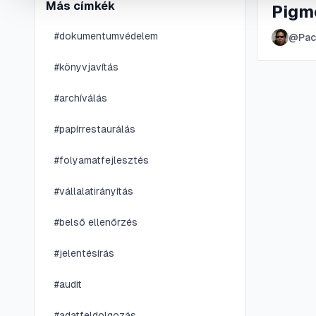
Más címkék
Pigm
#
dokumentumvédelem
@
Pac
#
könyvjavítás
#
archíválás
#
papírrestaurálás
#
folyamatfejlesztés
#
vállalatirányítás
#
belső ellenőrzés
#
jelentésírás
#
audit
#
adatfeldolgozás