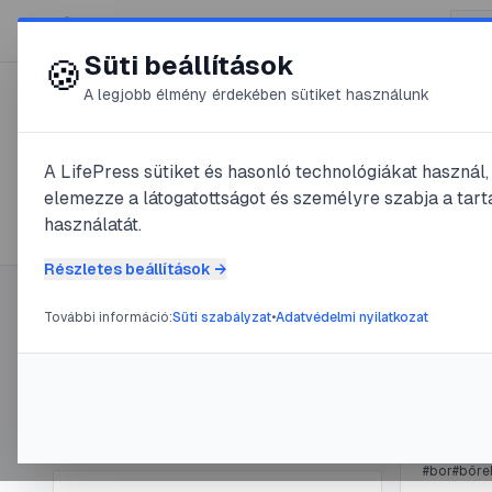
😍 LifePress
Süti beállítások
🍪
A legjobb élmény érdekében sütiket használunk
← Összes címke
🏷️
#
pigment
A LifePress sütiket és hasonló technológiákat használ
elemezze a látogatottságot és személyre szabja a tarta
2
cikk található ezzel a címkével
használatát.
Részletes beállítások →
További információ:
Süti szabályzat
•
Adatvédelmi nyilatkozat
Címke információ
#
kezelés
#
l
Léze
Név:
pigment
Cikkek száma:
2
@
Gs
Slug:
pigment
#
bor
#
bőre