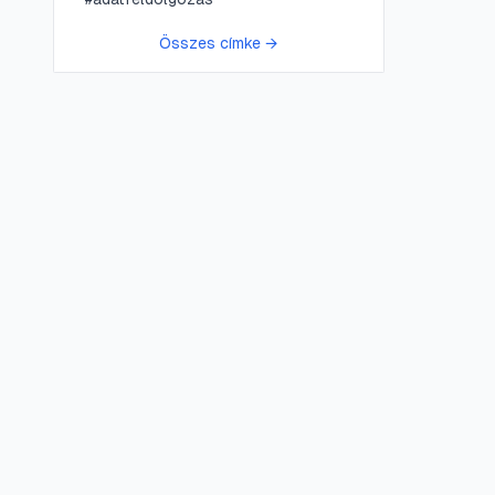
Összes címke →
😍 LifePress