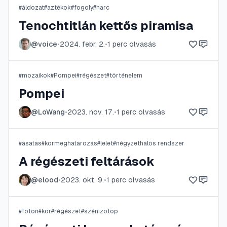
#
áldozat
#
aztékok
#
fogoly
#
harc
Tenochtitlán kettős piramisa
@
voice
•
2024. febr. 2.
•
1
perc olvasás
#
mozaikok
#
Pompei
#
régészet
#
történelem
Pompei
@
LoWang
•
2023. nov. 17.
•
1
perc olvasás
#
ásatás
#
kormeghatározás
#
lelet
#
négyzethálós rendszer
A régészeti feltárások
@
elood
•
2023. okt. 9.
•
1
perc olvasás
#
foton
#
kör
#
régészet
#
szénizotóp