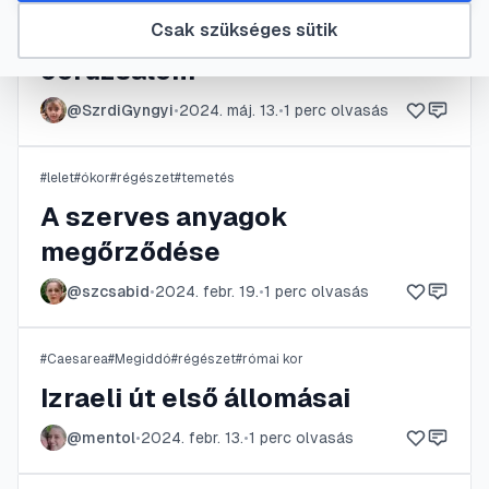
Csak szükséges sütik
#
Dávid városa
#
Jeruzsálem
#
múzeumok
#
óváros
Jeruzsálem
@
SzrdiGyngyi
•
2024. máj. 13.
•
1
perc olvasás
#
lelet
#
ókor
#
régészet
#
temetés
A szerves anyagok
megőrződése
@
szcsabid
•
2024. febr. 19.
•
1
perc olvasás
#
Caesarea
#
Megiddó
#
régészet
#
római kor
Izraeli út első állomásai
@
mentol
•
2024. febr. 13.
•
1
perc olvasás