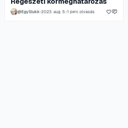
Régészeti kormeghatározás
@
EgySlukk
•
2023. aug. 5.
•
1
perc olvasás