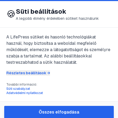
😍 LifePress
Bejelentkezés
Süti beállítások
🍪
A legjobb élmény érdekében sütiket használunk
← Összes címke
🏷️
#
régészet
A LifePress sütiket és hasonló technológiákat
használ, hogy biztosítsa a weboldal megfelelő
működését, elemezze a látogatottságot és személyre
8
cikk található ezzel a címkével
szabja a tartalmat. Az alábbi beállításokkal
testreszabhatod a sütik használatát.
Részletes beállítások →
#
mágneses tér
#
radiokarbon vizsgálat
#
régészet
#
részecskegyorsító tömegspektrométer
További információ:
Süti szabályzat
A régészeti kormeghatározás
Adatvédelmi nyilatkozat
módjai
@
subri
•
2025. márc. 22.
•
1
perc olvasás
Összes elfogadása