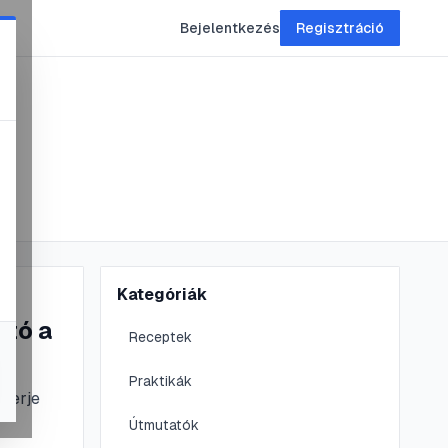
Bejelentkezés
Regisztráció
Kategóriák
ató a
Receptek
Praktikák
smerje
Útmutatók