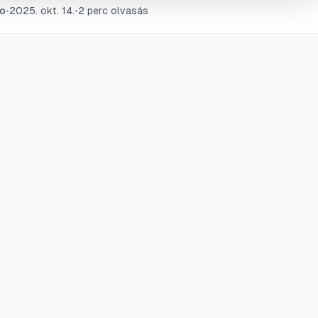
o
•
2025. okt. 14.
•
2
perc olvasás
íthatja a gyógyulási folyamatot.