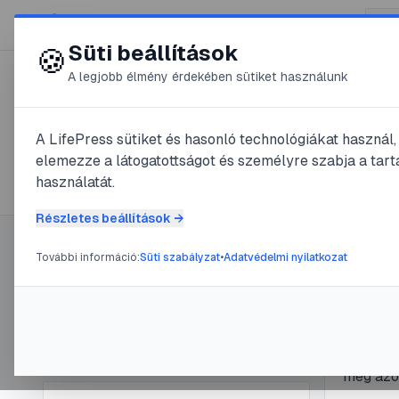
😍 LifePress
Süti beállítások
🍪
A legjobb élmény érdekében sütiket használunk
← Összes címke
🏷️
#
térdduzzanat
A LifePress sütiket és hasonló technológiákat használ
elemezze a látogatottságot és személyre szabja a tarta
1
cikk található ezzel a címkével
használatát.
Részletes beállítások →
További információ:
Süti szabályzat
•
Adatvédelmi nyilatkozat
Címke információ
#
térdfájd
A duz
Név:
térdduzzanat
Cikkek száma:
1
gyor
Slug:
terdduzzanat
A térd d
meg azok
amelyekk