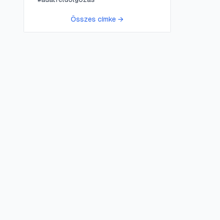
Összes címke →
😍 LifePress