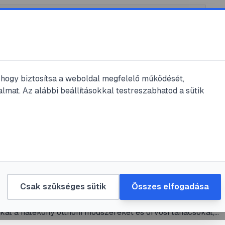
, hogy biztosítsa a weboldal megfelelő működését,
lmat. Az alábbi beállításokkal testreszabhatod a sütik
alom
#
térdduzzanat
#
otthoni kezelés
#
gyulladáscsökkentés
zadt térd kezelése: Gyakorlati útmut
s enyhülésért
Csak szükséges sütik
Összes elfogadása
uzzanata fájdalmas és korlátozó lehet a mindennapokban. I
at a hatékony otthoni módszereket és orvosi tanácsokat,
el csökkentheti a gyulladást, enyhítheti a fájdalmat és