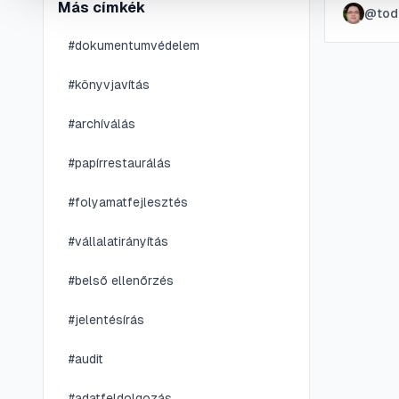
Más címkék
@
tod
felgyors
#
dokumentumvédelem
#
könyvjavítás
#
archíválás
#
papírrestaurálás
#
folyamatfejlesztés
#
vállalatirányítás
#
belső ellenőrzés
#
jelentésírás
#
audit
#
adatfeldolgozás