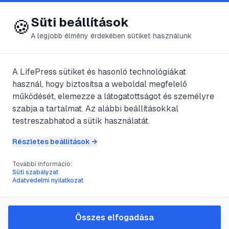
😍 LifePress
Bejelentkezés
Süti beállítások
🍪
A legjobb élmény érdekében sütiket használunk
← Összes címke
🏷️
#
Vizualizáció
A LifePress sütiket és hasonló technológiákat
használ, hogy biztosítsa a weboldal megfelelő
működését, elemezze a látogatottságot és személyre
1
cikk található ezzel a címkével
szabja a tartalmat. Az alábbi beállításokkal
testreszabhatod a sütik használatát.
Részletes beállítások →
#
Shifting
#
Vizualizáció
#
Álomtechnika
#
Alvás
További információ:
Gyakorlati útmutató a
Süti szabályzat
Adatvédelmi nyilatkozat
shiftinghez: módszerek,
lépések és tippek
Összes elfogadása
A cikk gyakorlati útmutatót ad a shifting