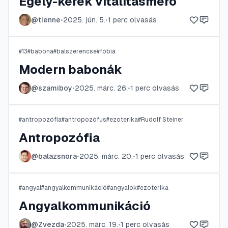
Egely-kerék vitalitásmérő
@
tienne
•
2025. jún. 5.
•
1
perc olvasás
#
13
#
babona
#
balszerencse
#
fóbia
Modern babonák
@
szamiboy
•
2025. márc. 26.
•
1
perc olvasás
#
antropozófia
#
antropozófus
#
ezoterika
#
Rudolf Steiner
Antropozófia
@
balazsnora
•
2025. márc. 20.
•
1
perc olvasás
#
angyal
#
angyalkommunikáció
#
angyalok
#
ezoterika
Angyalkommunikáció
@
Zvezda
•
2025. márc. 19.
•
1
perc olvasás