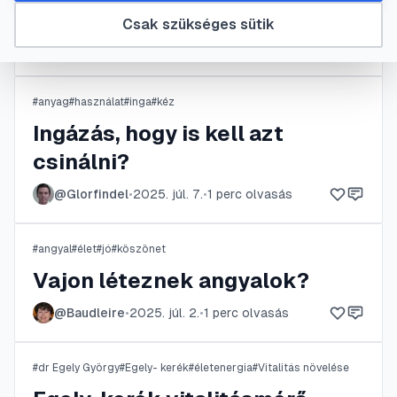
Víz jegyek
Csak szükséges sütik
@
Grethe
•
2025. aug. 12.
•
1
perc olvasás
#
anyag
#
használat
#
inga
#
kéz
Ingázás, hogy is kell azt
csinálni?
@
Glorfindel
•
2025. júl. 7.
•
1
perc olvasás
#
angyal
#
élet
#
jó
#
köszönet
Vajon léteznek angyalok?
@
Baudleire
•
2025. júl. 2.
•
1
perc olvasás
#
dr Egely György
#
Egely- kerék
#
életenergia
#
Vitalitás növelése