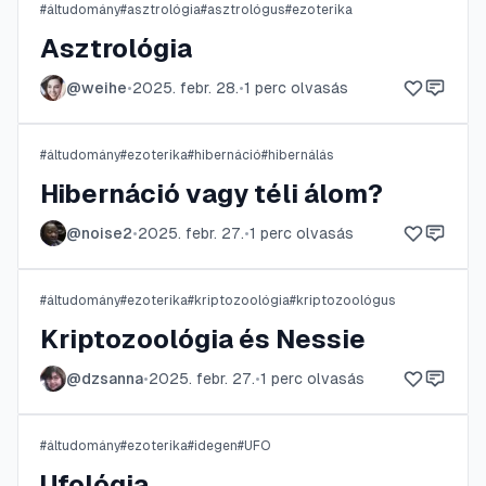
#
áltudomány
#
asztrológia
#
asztrológus
#
ezoterika
Asztrológia
@
weihe
•
2025. febr. 28.
•
1
perc olvasás
#
áltudomány
#
ezoterika
#
hibernáció
#
hibernálás
Hibernáció vagy téli álom?
@
noise2
•
2025. febr. 27.
•
1
perc olvasás
#
áltudomány
#
ezoterika
#
kriptozoológia
#
kriptozoológus
Kriptozoológia és Nessie
@
dzsanna
•
2025. febr. 27.
•
1
perc olvasás
#
áltudomány
#
ezoterika
#
idegen
#
UFO
Ufológia