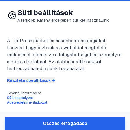
😍 LifePress
Bejelentkezés
Süti beállítások
🍪
A legjobb élmény érdekében sütiket használunk
← Összes kategória
📁
Ezoterika
A LifePress sütiket és hasonló technológiákat
használ, hogy biztosítsa a weboldal megfelelő
működését, elemezze a látogatottságot és személyre
75
cikk található ebben a kategóriában
szabja a tartalmat. Az alábbi beállításokkal
testreszabhatod a sütik használatát.
Részletes beállítások →
#
bioritmus
#
ciklus
#
kronobiológia
#
pszichogenetika
További információ:
Kronobiológia
Süti szabályzat
Adatvédelmi nyilatkozat
@
szanovagan
•
2025. aug. 28.
•
1
perc olvasás
Összes elfogadása
#
érzékenyek
#
halak
#
jó- rossz tulajdonások
#
lakásuk