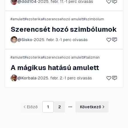
@
ddd104
•
2025. febr. 11.
•
1
perc olvasás
#
amulett
#
ezoterika
#
szerencsehozó amulett
#
szimbólum
Szerencsét hozó szimbólumok
@
Sisko
•
2025. febr. 3.
•
1
perc olvasás
#
amulett
#
ezoterika
#
szerencsehozó amulett
#
talizmán
A mágikus hatású amulett
@
Korbala
•
2025. febr. 2.
•
1
perc olvasás
Előző
1
2
Következő
További oldalak