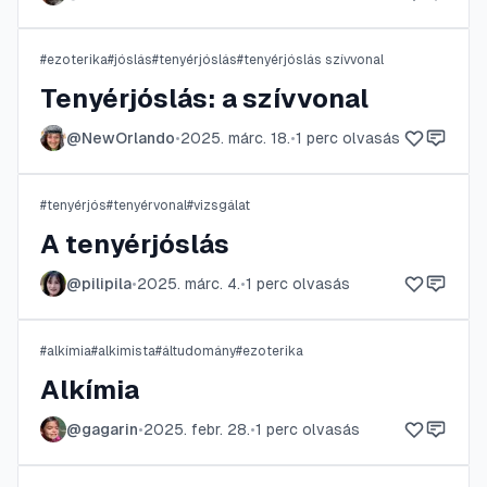
#
ezoterika
#
jóslás
#
tenyérjóslás
#
tenyérjóslás szívvonal
Tenyérjóslás: a szívvonal
@
NewOrlando
•
2025. márc. 18.
•
1
perc olvasás
#
tenyérjós
#
tenyérvonal
#
vizsgálat
A tenyérjóslás
@
pilipila
•
2025. márc. 4.
•
1
perc olvasás
#
alkímia
#
alkimista
#
áltudomány
#
ezoterika
Alkímia
@
gagarin
•
2025. febr. 28.
•
1
perc olvasás