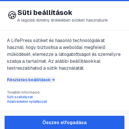
😍 LifePress
Bejelentkezés
Süti beállítások
🍪
A legjobb élmény érdekében sütiket használunk
← Összes címke
🏷️
#
gyümölcsfa
A LifePress sütiket és hasonló technológiákat
használ, hogy biztosítsa a weboldal megfelelő
működését, elemezze a látogatottságot és személyre
4
cikk található ezzel a címkével
szabja a tartalmat. Az alábbi beállításokkal
testreszabhatod a sütik használatát.
Részletes beállítások →
#
almafa
#
kertészet
#
magról ültetés
#
gyümölcsfa
További információ:
Hogyan neveljünk almafát
Süti szabályzat
Adatvédelmi nyilatkozat
magról: egy részletes
útmutató
Összes elfogadása
Egyetlen almamagból egy teljes fa felnevelése