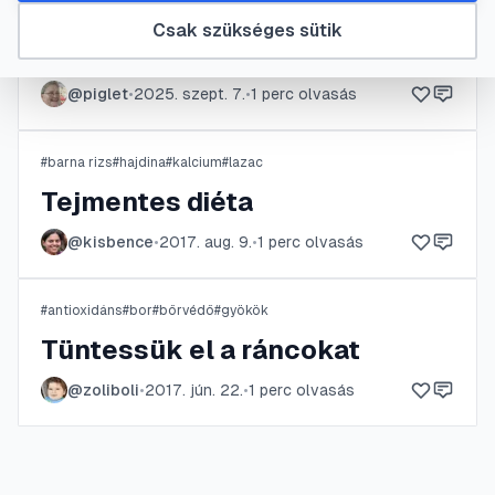
A Lazac és a Szivárványos
Csak szükséges sütik
pisztráng
@
piglet
•
2025. szept. 7.
•
1
perc olvasás
#
barna rizs
#
hajdina
#
kalcium
#
lazac
Tejmentes diéta
@
kisbence
•
2017. aug. 9.
•
1
perc olvasás
#
antioxidáns
#
bor
#
bőrvédő
#
gyökök
Tüntessük el a ráncokat
@
zoliboli
•
2017. jún. 22.
•
1
perc olvasás