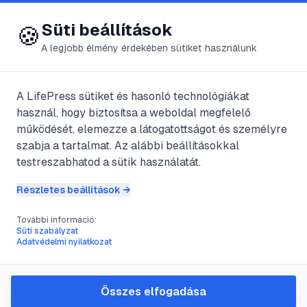
😍 LifePress
Bejelentkezés
Süti beállítások
🍪
A legjobb élmény érdekében sütiket használunk
← Összes címke
🏷️
#
lazac
A LifePress sütiket és hasonló technológiákat
használ, hogy biztosítsa a weboldal megfelelő
működését, elemezze a látogatottságot és személyre
4
cikk található ezzel a címkével
szabja a tartalmat. Az alábbi beállításokkal
testreszabhatod a sütik használatát.
Részletes beállítások →
#
állatok
#
életmódja
#
fehér
#
halak
További információ:
A Fehér lazac és a Pénzes pér
Süti szabályzat
Adatvédelmi nyilatkozat
@
erdeklodo
•
2025. szept. 11.
•
1
perc olvasás
Összes elfogadása
#
állatok
#
élőhely
#
halak
#
lazac